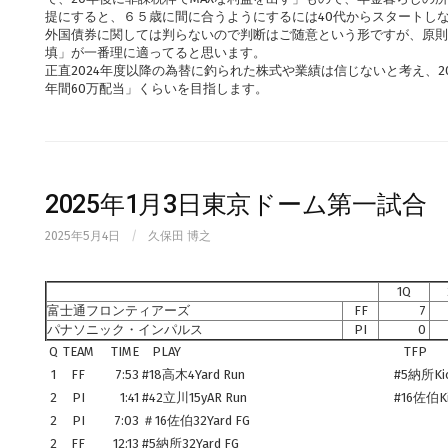
提にすると、６５歳に間に合うようにするには40代からスタートし
外国債券に関しては判らないので判断はご随意という形ですが、原則
填」が一番理に適ってると思います。
正直2024年度以降の為替に釣られた株式や業績は信じないと考え、2
年間60万配当」くらいを目指します。
2025年1月3日東京ドーム第一試合 第7
2025年5月4日
/
久保田 博之
1Q
富士通フロンティアーズ
FF
7
パナソニック・インパルス
PI
0
Q
TEAM
TIME
PLAY
TFP
1
FF
7:53
#18高木4Yard Run
#5納所Ki
2
PI
1:41
#42立川15yAR Run
#16佐伯Ki
2
PI
7:03
＃16佐伯32Yard FG
2
FF
12:13
#5納所32Yard FG