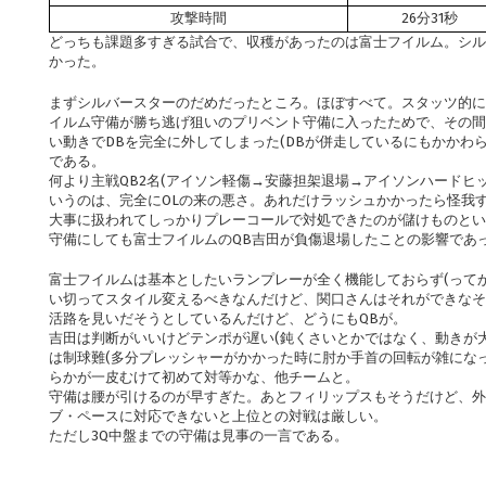
攻撃時間
26分31秒
どっちも課題多すぎる試合で、収穫があったのは富士フイルム。シル
かった。
まずシルバースターのだめだったところ。ほぼすべて。スタッツ的に
イルム守備が勝ち逃げ狙いのプリベント守備に入ったためで、その間
い動きでDBを完全に外してしまった(DBが併走しているにもかかわ
である。
何より主戦QB2名(アイソン軽傷→安藤担架退場→アイソンハードヒ
いうのは、完全にOLの来の悪さ。あれだけラッシュかかったら怪我す
大事に扱われてしっかりプレーコールで対処できたのが儲けものと
守備にしても富士フイルムのQB吉田が負傷退場したことの影響であ
富士フイルムは基本としたいランプレーが全く機能しておらず(って
い切ってスタイル変えるべきなんだけど、関口さんはそれができなそ
活路を見いだそうとしているんだけど、どうにもQBが。
吉田は判断がいいけどテンポが遅い(鈍くさいとかではなく、動きが
は制球難(多分プレッシャーがかかった時に肘か手首の回転が雑にな
らかが一皮むけて初めて対等かな、他チームと。
守備は腰が引けるのが早すぎた。あとフィリップスもそうだけど、外
ブ・ペースに対応できないと上位との対戦は厳しい。
ただし3Q中盤までの守備は見事の一言である。