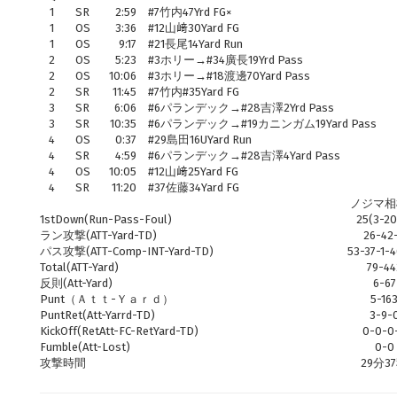
1
SR
2:59
#7竹内47Yrd FG×
1
OS
3:36
#12山﨑30Yard FG
1
OS
9:17
#21長尾14Yard Run
2
OS
5:23
#3ホリー→#34廣長19Yrd Pass
2
OS
10:06
#3ホリー→#18渡邊70Yard Pass
2
SR
11:45
#7竹内#35Yard FG
3
SR
6:06
#6パランデック→#28吉澤2Yrd Pass
3
SR
10:35
#6パランデック→#19カニンガム19Yard Pass
4
OS
0:37
#29島田16UYard Run
4
SR
4:59
#6パランデック→#28吉澤4Yard Pass
4
OS
10:05
#12山﨑25Yard FG
4
SR
11:20
#37佐藤34Yard FG
ノジマ相
1stDown(Run-Pass-Foul)
25(3-20
ラン攻撃(ATT-Yard-TD)
26-42
パス攻撃(ATT-Comp-INT-Yard-TD)
53-37-1-
Total(ATT-Yard)
79-44
反則(Att-Yard)
6-67
Punt（Ａｔｔ-Ｙａｒｄ）
5-16
PuntRet(Att-Yarrd-TD)
3-9-
KickOff(RetAtt-FC-RetYard-TD)
0-0-0
Fumble(Att-Lost)
0-0
攻撃時間
29分3