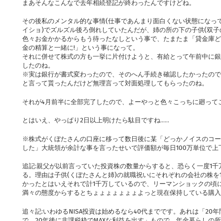
まあそんなこんなで去年相続登記が終わったんですけどね。
その後私のメンタル的な事情(仕事であんまり面白くない状態になっ
イショ)でズルズル後ろ倒れしていたんだが、姉の所の下の子供(双子
色々お金かかるからもう待ったなしという事で、たまたま「貸金庫ど
金の精算と一緒に!」という事になって。
それに併せて株式の方も一挙に片付けようと、有給とって午前中に銀
したのね。
※実は銀行が書式変わったので、そのへん手続き確認したかったので
と言って貰ったんだけど無理言って対面処理してもらったのね。
それが4月前半に全部完了したので、よーやっと色々こっちに廻って
とはいえ、やっぱり2日以上明けたら駄目ですね……
※株式がくぼたさんの口座に移って数日後に某「どっかノイスのコー
した」大統領が余計な事を言ったせいで評価額が毎日100万単位で
追記:親父が以前言っていた投資株の数量からすると、恐らく一度1
る。理由は子供(くぼたさんと姉)の就職祝いにそれぞれの会社の株を
かったとはいえそれで計1千万しているので、リーマンショックの頃
満々の態度からするとちょょょょょょょよっと現在保持している購
追々記:いわゆるNISA投資は始めるなら40代までです。あれは「2
で、20年後に非課税枠でMAXな利益を出す」もので、年金暮らしの所