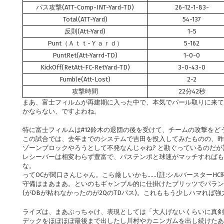
パス攻撃(ATT-Comp-INT-Yard-TD)
26-12-1-83-
Total(ATT-Yard)
54-137
反則(Att-Yard)
1-5
Punt（Ａｔｔ-Ｙａｒｄ）
5-162
PuntRet(Att-Yarrd-TD)
1-0-0
KickOff(RetAtt-FC-RetYard-TD)
3-0-43-0
Fumble(Att-Lost)
2-2
攻撃時間
22分42秒
まあ、富士フィルムが再建期に入った中で、本気でパール取りに来て
かならない、ですよわね。
特に富士フィルムは#12鈴木の退団の後を受けて、チームの攻撃を
この試合では、去年までのシステムで吉田を投入してみたものの、昨
ゾーンブロックやろうとして不発なんじゃね? と勘ぐっているのだが
レシーバーは相変わらず豊富で、パステンポと球速がマッチすればも
な。
ってOCが関口さんじゃん。こら厳しいかも……(註:シルバースターH
守備はまあまあ。といのもギャンブル的に仕掛けたブリッツでパラン
(がDBが粘れなかったのが2QのTDパス)。これももう少しハマれば
ライズは、まあぶっちゃけ、表現としては「大人げないくらいに真剣
デックをほぼほぼ最後まで出したし川村やカニンガムを出し続けたあ