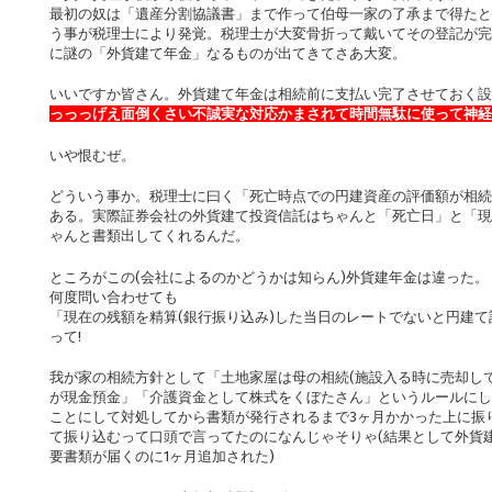
最初の奴は「遺産分割協議書」まで作って伯母一家の了承まで得たと
う事が税理士により発覚。税理士が大変骨折って戴いてその登記が完
に謎の「外貨建て年金」なるものが出てきてさあ大変。
いいですか皆さん。外貨建て年金は相続前に支払い完了させておく設
っっっげえ面倒くさい不誠実な対応かまされて時間無駄に使って神
いや恨むぜ。
どういう事か。税理士に曰く「死亡時点での円建資産の評価額が相続
ある。実際証券会社の外貨建て投資信託はちゃんと「死亡日」と「現
ゃんと書類出してくれるんだ。
ところがこの(会社によるのかどうかは知らん)外貨建年金は違った。
何度問い合わせても
「現在の残額を精算(銀行振り込み)した当日のレートでないと円建
って!
我が家の相続方針として「土地家屋は母の相続(施設入る時に売却し
が現金預金」「介護資金として株式をくぼたさん」というルールにし
ことにして対処してから書類が発行されるまで3ヶ月かかった上に振
て振り込むって口頭で言ってたのになんじゃそりゃ(結果として外貨
要書類が届くのに1ヶ月追加された)