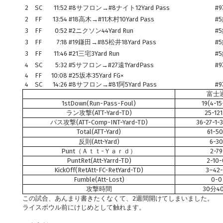
2
SC
11:52
#8サフロン→#8ナイト12Yard Pass
#9
2
FF
13:54
#18高木→#11木村10Yard Pass
#5
3
FF
0:52
#2ニクソン44Yard Run
#5
3
FF
7:18
#19鎌田→#85松井18Yard Pass
#5
3
FF
11:46
#21三宅3Yard Run
#5
4
SC
5:32
#5サフロン→#27遠1YardPass
#9
4
FF
10:08
#25坂本35Yard FG×
4
SC
14:26
#8サフロン→#81阿5Yard Pass
#9
富士
1stDown(Run-Pass-Foul)
19(4-15
ラン攻撃(ATT-Yard-TD)
25-121
パス攻撃(ATT-Comp-INT-Yard-TD)
36-27-1-
Total(ATT-Yard)
61-50
反則(Att-Yard)
6-30
Punt（Ａｔｔ-Ｙａｒｄ）
2-79
PuntRet(Att-Yarrd-TD)
2-10-
KickOff(RetAtt-FC-RetYard-TD)
3–42
Fumble(Att-Lost)
0-0
攻撃時間
30分4
この試合、あんまり書きたくなくて、2週間開けてしまいました。
ライスボウル前にけじめとして触れます。