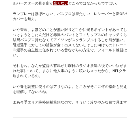
ルバースターの見せ所が
全くない
どころではなかったですはい。
ランプレーはほぼ出ない、パスプロは持たない、レシーバーと新QB
カバーも無力。
いや普通、よほどのことが無い限りどこかに光るポイントがあってし
つけようとしたんだけど赤津のパントとフィリップスのキャッチくら
結局パスプロ持たなくてアイソンがスクランブルするしか能が無い。
引退選手に対しての補強が全く出来てないしそこに向けてのトレーニ
※選手の自主性に任されている昔ながらの方法で、フィールド練習は
い。
それをね。なんか監督の有馬が月曜日のラジオ放送の後でいい訳がま
れた事について、まさに他人事のように呟いちゃったから、NFLク
込まれているの。
いや春を調整に使うのはアリなのよ。ところがそこに何の指針も見え
を理解してないのね。
まあ今季エリア降格候補筆頭なので、そういう冷ややかな目で見ます