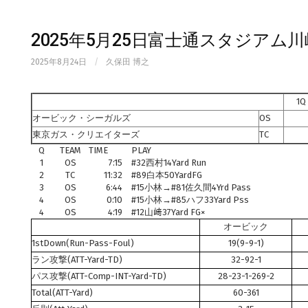
2025年5月25日富士通スタジアム
2025年8月24日
/
久保田 博之
1Q
オービック・シーガルズ
OS
東京ガス・クリエイターズ
TC
Q
TEAM
TIME
PLAY
1
OS
7:15
#32西村14Yard Run
2
TC
11:32
#89白本50YardFG
3
OS
6:44
#15小林→#81佐久間4Yrd Pass
4
OS
0:10
#15小林→#85ハフ33Yard Pss
4
OS
4:19
#12山﨑37Yard FG×
オービック
1stDown(Run-Pass-Foul)
19(9-9-1)
ラン攻撃(ATT-Yard-TD)
32-92-1
パス攻撃(ATT-Comp-INT-Yard-TD)
28-23-1-269-2
Total(ATT-Yard)
60-361