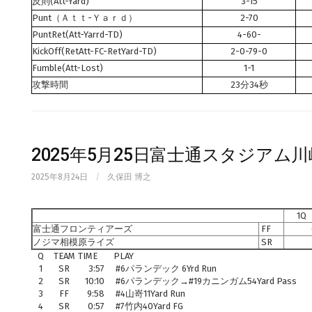
反則(Att-Yard)
3-15
Punt（Ａｔｔ-Ｙａｒｄ）
2-70
PuntRet(Att-Yarrd-TD)
4-60-
KickOff(RetAtt-FC-RetYard-TD)
2-0-79-0
Fumble(Att-Lost)
1-1
攻撃時間
23分34秒
2025年5月25日富士通スタジアム
2025年8月24日
/
久保田 博之
1Q
富士通フロンティアーズ
FF
ノジマ相模原ライズ
SR
Q
TEAM
TIME
PLAY
1
SR
3:57
#6パランデック 6Yrd Run
2
SR
10:10
#6パランデック→#19カニンガム54Yard Pass
3
FF
9:58
#4山嵜11Yard Run
4
SR
0:57
#7竹内40Yard FG