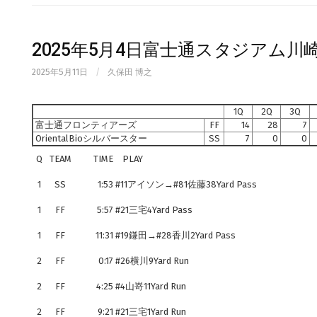
2025年5月4日富士通スタジアム川
2025年5月11日
/
久保田 博之
1Q
2Q
3Q
富士通フロンティアーズ
FF
14
28
7
OrientalBioシルバースター
SS
7
0
0
Q
TEAM
TIME
PLAY
1
SS
1:53
#11アイソン→#81佐藤38Yard Pass
1
FF
5:57
#21三宅4Yard Pass
1
FF
11:31
#19鎌田→#28香川2Yard Pass
2
FF
0:17
#26横川9Yard Run
2
FF
4:25
#4山嵜11Yard Run
2
FF
9:21
#21三宅1Yard Run