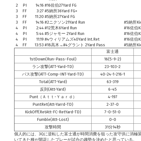
2
PI
14:16
#16佐伯27Yard FG
3
FF
3:27
#5納所36Yard FG×
3
FF
11:20
#5納所27Yard FG
3
FF
14:16
#2ニクソン21Yard Run
#5納所Ki
4
PI
2:44
#12荒木6Yard Run
#16佐伯Ki
4
PI
5:44
#5ジャモー 2Yard Run
#16佐伯Ki
4
PI
11:19
#4ウィリアムズ40Yard Int.Ret
#16佐伯Ki
4
FF
13:53
#18高木→#4グラント 2Yard Pass
#5納所Ki
富士通
1stDown(Run-Pass-Foul)
16(5-9-2)
ラン攻撃(ATT-Yard-TD)
23-103-2
パス攻撃(ATT-Comp-INT-Yard-TD)
40-24-1-216-1
Total(ATT-Yard)
63-319
反則(Att-Yard)
6-45
Punt（Ａｔｔ-Ｙａｒｄ）
4-197
PuntRet(Att-Yarrd-TD)
2-37-0
KickOff(RetAtt-FC-RetYard-TD)
7-0-51-0
Fumble(Att-Lost)
0-0
攻撃時間
31分14秒
個人的には、3Qに逆転した富士通が時間消費を狙った攻守供に消極
いてきた種が開花したプレーが試合の趨勢を決めたと思っている。