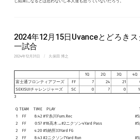
じ結果になるとは思わないし本人達も思っていないだろう。
2024年12月15日Uvanceとどろきスタ
一試合
2024年12月31日
/
久保田 博之
1Q
2Q
3Q
4Q
富士通フロンティアフーズ
FF
7
24
21
SEKISUIチャレンジャーズ
SC
0
7
0
3
Q
TEAM
TIME
PLAY
T
1
FF
8:42
#17糸川Fum.Rec
#5
2
FF
0:57
#18高木→#2ニクソン4Yard Pass
#
2
FF
4:20
#5納所33Yard FG
2
FF
8:43
#2ニクソン7Yard Run
#5