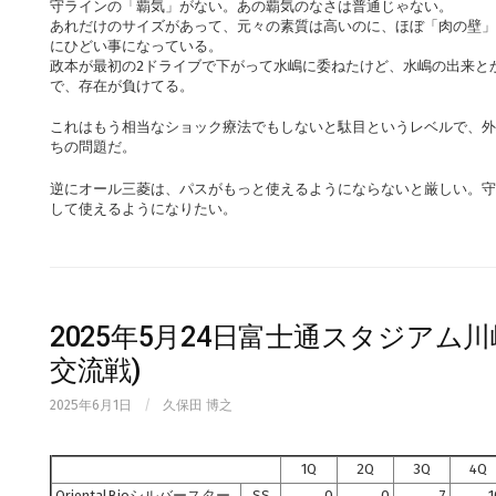
守ラインの「覇気」がない。あの覇気のなさは普通じゃない。
あれだけのサイズがあって、元々の素質は高いのに、ほぼ「肉の壁」
にひどい事になっている。
政本が最初の2ドライブで下がって水嶋に委ねたけど、水嶋の出来と
で、存在が負けてる。
これはもう相当なショック療法でもしないと駄目というレベルで、外
ちの問題だ。
逆にオール三菱は、パスがもっと使えるようにならないと厳しい。守
して使えるようになりたい。
2025年5月24日富士通スタジアム川崎
交流戦)
2025年6月1日
/
久保田 博之
1Q
2Q
3Q
4Q
OrientalBioシルバースター
SS
0
0
7