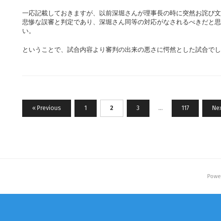
一応記載しておきますが、以前深堀さんが理事長の時に突然お詫び文
悲惨な誤審と判定であり、深堀さん同等の対応がなされるべきだと思
い。
ということで、試合内容より審判の出来の悪さに愕然とした試合でし
投
« Previous
1
2
3
…
117
Nex
稿
の
ペ
ー
ジ
Powe
送
り