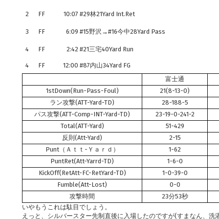
2
FF
10:07
#29林21Yard Int.Ret
3
FF
6:09
#15野沢→#16今中28Yard Pass
4
FF
2:42
#21三宅40Yard Run
4
FF
12:00
#87内山34Yard FG
富士通
1stDown(Run-Pass-Foul)
21(8-13-0)
ラン攻撃(ATT-Yard-TD)
28-188-5
パス攻撃(ATT-Comp-INT-Yard-TD)
23-19-0-241-2
Total(ATT-Yard)
51-429
反則(Att-Yard)
2-15
Punt（Ａｔｔ-Ｙａｒｄ）
1-62
PuntRet(Att-Yarrd-TD)
1-6-0
KickOff(RetAtt-FC-RetYard-TD)
1-0-39-0
Fumble(Att-Lost)
0-0
攻撃時間
23分53秒
いやもうこれは駄目でしょう。
えっと、シルバースター先制直後に入場したのですが(すまなん、洗