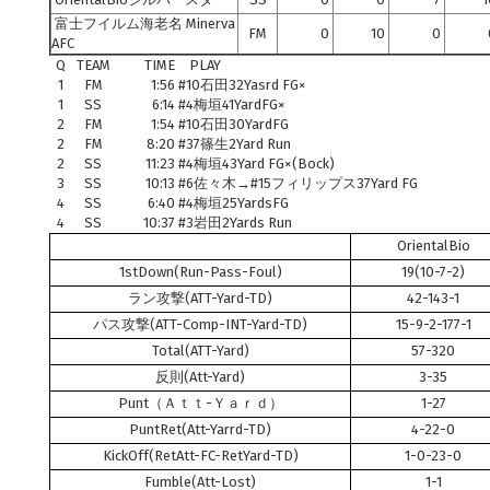
富士フイルム海老名 Minerva
FM
0
10
0
AFC
Q
TEAM
TIME
PLAY
1
FM
1:56
#10石田32Yasrd FG×
1
SS
6:14
#4梅垣41YardFG×
2
FM
1:54
#10石田30YardFG
2
FM
8:20
#37篠生2Yard Run
2
SS
11:23
#4梅垣43Yard FG×(Bock)
3
SS
10:13
#6佐々木→#15フィリップス37Yard FG
4
SS
6:40
#4梅垣25YardsFG
4
SS
10:37
#3岩田2Yards Run
OrientalBio
1stDown(Run-Pass-Foul)
19(10-7-2)
ラン攻撃(ATT-Yard-TD)
42-143-1
パス攻撃(ATT-Comp-INT-Yard-TD)
15-9-2-177-1
Total(ATT-Yard)
57-320
反則(Att-Yard)
3-35
Punt（Ａｔｔ-Ｙａｒｄ）
1-27
PuntRet(Att-Yarrd-TD)
4-22-0
KickOff(RetAtt-FC-RetYard-TD)
1-0-23-0
Fumble(Att-Lost)
1-1