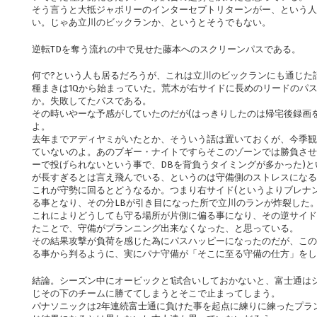
そう言うと大抵ジャボリーのインターセプトリターンがー、という人
い。じゃあ立川のビックランか、というとそうでもない。
逆転TDを奪う流れの中で見せた藤本へのスクリーンパスである。
何で?という人も居るだろうが、これは立川のビックランにも通じた
種まきは1Qから始まっていた。荒木が右サイドに長めのリードのパ
か。失敗してたパスである。
その時いやーな予感がしていたのだが(はっきりしたのは帰宅後録画を
よ。
去年までアディヤミがいたとか、そういう話は置いておくが、今季観
ていないのよ。あのブギー・ナイトですらそこのゾーンでは勝負させ
ーで投げられないという事で、DBを背負うタイミングが多かった)
が長すぎるとは言え飛んでいる、というのは守備側のストレスになる
これが守勢に回るとどうなるか。つまり右サイド(というよりブレナ
る事となり、その分LBが引き目になった所で立川のランが炸裂した
これによりどうしても守る場所が片側に偏る事になり、その逆サイド
たことで、守備がプランニング出来なくなった、と思っている。
その結果攻撃が負荷を感じた為にパスハッピーになったのだが、この
る事から判るように、実にパナ守備が「そこに至る守備の仕方」をし
結論。シーズン中にオービックと1試合いしておかないと、富士通は
じその下のチームに勝ててしまうとそこで止まってしまう。
パナソニックは2年連続富士通に負けた事を起点に練りに練ったプラ