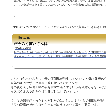
父が亡くなりました。施設に入っていた(母が短期入院した時、自宅で階段か
い、以降施設の方を希望していた)のですが、12/23の朝食後に急に意識を失
そうです。※その時点で連絡があった際に「搬送先が決まったら」の話がなく
の対応をお願いした。結果、母が病院に到着した時点で死亡宣告を受けたとの事で
の検死を受けて「虚血性心疾患の疑い」という診断を受けました。あまりに急
ろ整理がついていませんが、特に式を行わずに荼毘に伏してお別れす...
で触れた父の死後いろいろすったもんだしていた資産の引き継ぎに
Bunza.net
昨今のくぼたさんは
🕒️2024年4月1日
昨年ちらっと触れたのですが、母が家の中で転倒したあおりで(10/8観戦記で触
撲と主張してぐたぐだしていたら、週明けの月曜日に訪問看護の方から緊急搬
て。結果圧迫骨折してました。その翌週退院した時に体力不足で家に上がれず
て、せっかく安定していた腰を悪化させてしまい(後にケアマネと担当保健師に
再入院するハメに。それが12月中旬に退院したんですが、ケアマネから「ヘル
い土日は家族で面倒見て下さい」と言われてしまいました。それで...
こちらで触れたように、母の面倒見が発生していて(いや元々祖母の
今年の正月はずっと実家に張り付いていたんです。
その後なんと毎週土曜の夜を実家で過ごすという有り難くもない状態
イスボウルの更新を伸ばし伸ばしにしていました。
で、父の遺産がすったもんだしたのは、1つには「祖母の相続が登記
「父の資産が後から後からポロポロ出てきた」事が主要因です。