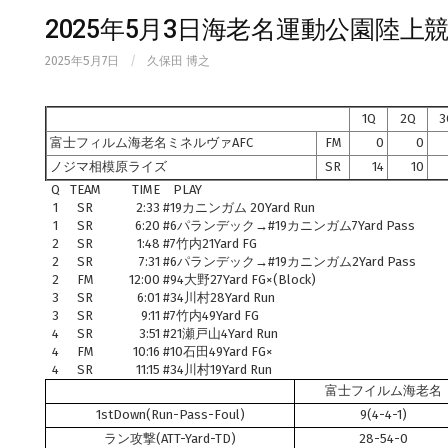
2025年5月3日海老名運動公園陸上
2025年5月7日
/
久保田 博之
1Q
2Q
3
富士フィルム海老名ミネルヴァAFC
FM
0
0
ノジマ相模原ライズ
SR
14
10
Q
TEAM
TIME
PLAY
1
SR
2:33
#19カニンガム 20Yard Run
1
SR
6:20
#6パランデック→#19カニンガム7Yard Pass
2
SR
1:48
#7竹内21Yard FG
2
SR
7:31
#6パランデック→#19カニンガム2Yard Pass
2
FM
12:00
#94大野27Yard FG×(Block)
3
SR
6:01
#34川村28Yard Run
3
SR
9:11
#7竹内49Yard FG
4
SR
3:51
#21瀬戸山4Yard Run
4
FM
10:16
#10石田49Yard FG×
4
SR
11:15
#34川村19Yard Run
富士フイルム海老名
1stDown(Run-Pass-Foul)
9(4-4-1)
ラン攻撃(ATT-Yard-TD)
28-54-0