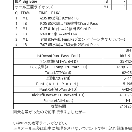
IBM Big Blue
IB
7
オール三菱ライオンズ
ML
3
Q
TEAM
TIME
PLAY
1
ML
4:35
#92溝口92Yard FG
1
IB
9:05
#5水嶋→#86熊井12Yard Pass
2
ML
0:37
#11山中→#9福田15Yard Pass
2
IB
6:40
#16東 24Yard FG×
3
ML
9:18
#34松田Fum.Rec(エンドゾーン内でリカバー)
4
IB
7:07
#5水嶋→#83天田23Yard Pass
IBM
1stDown(Run-Pass-Foul)
16(7-9
ラン攻撃(ATT-Yard-TD)
25-112
パス攻撃(ATT-Comp-INT-Yard-TD)
37-19-2-1
Total(ATT-Yard)
62-27
反則(Att-Yard)
5-44
Punt（Ａｔｔ-Ｙａｒｄ）
5-19
PuntRet(Att-Yarrd-TD)
4-12-
KickOff(RetAtt-FC-RetYard-TD)
4-0-95
Fumble(Att-Lost)
1-1
攻撃時間
24分2
雨天を嫌がったので前半で帰りましたが……
いやIBMの攻守ラインがひどい。
正直オール三菱は山中に無理をさせないでパントで押し込む戦術を徹