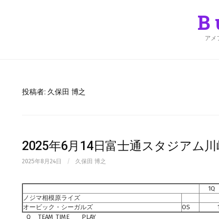
Skip
to
B
content
アメ
投稿者:
久保田 博之
2025年6月14日富士通スタジアム川崎
2025年8月24日
/
久保田 博之
1Q
ノジマ相模原ライズ
オービック・シーガルズ
OS
Q
TEAM
TIME
PLAY