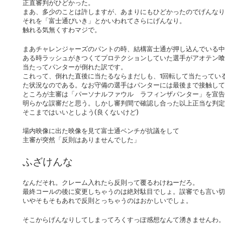
正直審判がひどかった。
まあ、多少のことは許しますが、あまりにもひどかったのでげんなり
それを「富士通びいき」とかいわれてさらにげんなり。
触れる気無くすわマジで。
まあチャレンジャーズのパントの時、結構富士通が押し込んでいる中
ある時ラッシュがきつくてプロテクションしていた選手がアオテン喰
当たってパンターが倒れた訳です。
これって、倒れた直後に当たるならまだしも、1回転して当たってい
た状況なのである。なお守備の選手はパンターには最後まで接触して
ところが主審は「パーソナルファウル ラフィンザパンター」を宣告
明らかな誤審だと思う。しかし審判間で確認し合った以上正当な判
そこまではいいとしよう(良くないけど)
場内映像に出た映像を見て富士通ベンチが抗議をして
主審が突然「反則はありませんでした」
ふざけんな
なんだそれ。クレーム入れたら反則って覆るわけねーだろ。
最終コールの後に変更しちゃうのは絶対駄目でしょ。誤審でも言い切
いやそもそもあれで反則とっちゃうのはおかしいでしょ。
そこからげんなりしてしまってろくすっぽ感想なんて湧きませんわ。