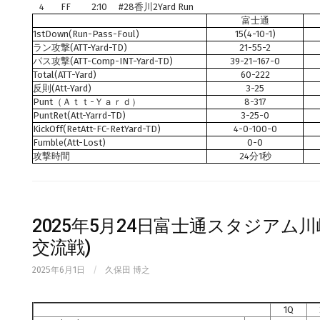
4
FF
2:10
#28香川2Yard Run
富士通
1stDown(Run-Pass-Foul)
15(4-10-1)
ラン攻撃(ATT-Yard-TD)
21-55-2
パス攻撃(ATT-Comp-INT-Yard-TD)
39-21–167-0
Total(ATT-Yard)
60-222
反則(Att-Yard)
3-25
Punt（Ａｔｔ-Ｙａｒｄ）
8-317
PuntRet(Att-Yarrd-TD)
3-25-0
KickOff(RetAtt-FC-RetYard-TD)
4-0-100-0
Fumble(Att-Lost)
0-0
攻撃時間
24分1秒
2025年5月24日富士通スタジアム川崎
交流戦)
2025年6月1日
/
久保田 博之
1Q