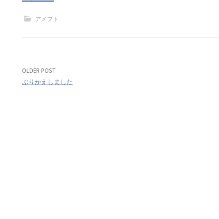
アメフト
OLDER POST
Post
ぶりかえしました
navigation