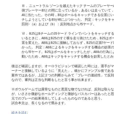
Ⅲ． ニュートラル ゾーンを越えたキック チームのプレーヤー
側プレーヤーB1との間に立っているか，あるいは走っていて
A1に当たった。その時，B1はボールをキャッチできる位置に
チしようとしているB1がA1にぶつかった。 判定：キックをキ
罰則−（a）および（b）：反則地点から15ヤード。
Ⅵ． B25はBチームの35ヤード ラインでパントをキャッチ
いるときに，A88はB25のすぐ横を走り抜けたため，B25は
置を変えた。A88はB25に接触しておらず，B25の正面1ヤー
かった。 判定：A88によるキックをキャッチする機会の妨害
から15ヤード。B25はボールをキャッチしたが，A88の行為に
動いたため，A88はキックをキャッチする機会を妨害したと
後ほど確認しますが、オーロラビジョンで確認した時には、選手がマ
ーナーと接触しているように「見えた」。確かにファンブル後である
案件ではあるが、上記２つの判断からみて「プレーの連続性」で反則
なので、審判は正当な判断をしたと言う事が出来ます。
※ボウルゲームでは露骨なものと悪質な物でなければ、反則は取らな
が、いささか微妙なホールディングと微妙なパスカバーはあったと思
元でのプレーの結果発生してしまったものなのであると思う。
試合本文は、長くなるので畳みます。
続きを読む