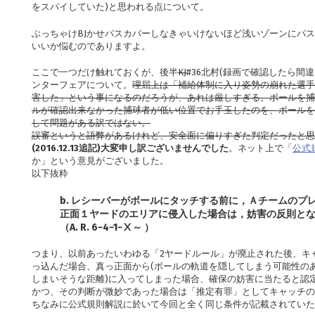
をスパイしていた)と思われる点について。
ぶっちゃけBJかせパスカバーしなきゃいけないほど浅いゾーンにパ
いいか悩むのでありますよ。
ここで一つだけ触れておくが、後半
KJ
#36北村(録画で確認したら間
ンターフェアについて。
理屈上は「補給体制に入り姿勢の崩れた選手
害した」という事になるのだろうが、あれは厳しすぎる。ボールを捕
ルが確認出来なかった捕球者が低い位置でお手玉したのを、ボールを
して問題がある訳ではない。
誤審というと語弊があるけれど、安全面に偏りすぎた判定だったと思
(2016.12.13追記)大変申し訳ございませんでした
。ネット上で「
公式
か」という意見がございました。
以下抜粋
b. レシーバーがボールにタッチする前に，Ａチームのプ
正面１ヤードのエリアに侵入した場合は，妨害の反則と
（A. R. 6−4−1−Ⅹ～ ）
つまり、以前あったいわゆる「2ヤードルール」が廃止された後、キ
っ込んだ場合、真っ正面から(ボールの軌道を隠してしまう可能性のあ
しまいそうな距離)に入ってしまった場合、確保の妨害に当たると認
かつ、その判断が微妙であった場合は「推定有罪」としてキャッチの
ちなみに公式規則解説に於いて今回と全く同じ条件が記載されてい