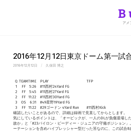
Skip
to
B
content
アメ
2016年12月12日東京ドーム第一試合 J
2016年12月12日
/
久保田 博之
Q
TEAM
TIME
PLAY
TFP
1
FF
5:26
#11西村24Yard FG
2
FF
5:45
#11西村27Yard FG
2
FF
11:22
#11西村30Yard FG
3
OS
6:31
#49星野19Yard FG
3
FF
11:22
#29ゴードン 4Yard Run
#11西村Kick
確認したいことがあるので、詳細は録画で見直してからとします。
気にしているポイントは、「オービックが、一人のDLが負傷退場し
故か」と「#23バイロン・ビーディー・ジュニアの守備ポジション
ーテーションを含めハイプレッシャー型だった筈なのに、この試合BJ