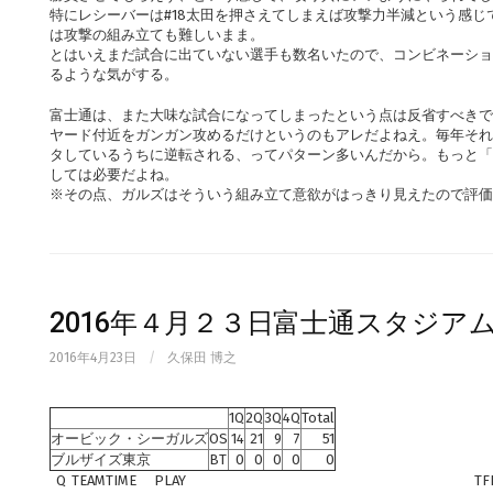
特にレシーバーは#18太田を押さえてしまえば攻撃力半減という感
は攻撃の組み立ても難しいまま。
とはいえまだ試合に出ていない選手も数名いたので、コンビネーショ
るような気がする。
富士通は、また大味な試合になってしまったという点は反省すべきで
ヤード付近をガンガン攻めるだけというのもアレだよねえ。毎年それ
タしているうちに逆転される、ってパターン多いんだから。もっと「
しては必要だよね。
※その点、ガルズはそういう組み立て意欲がはっきり見えたので評価
2016年４月２３日富士通スタジア
2016年4月23日
/
久保田 博之
1Q
2Q
3Q
4Q
Total
オービック・シーガルズ
OS
14
21
9
7
51
ブルザイズ東京
BT
0
0
0
0
0
Q
TEAM
TIME
PLAY
TF