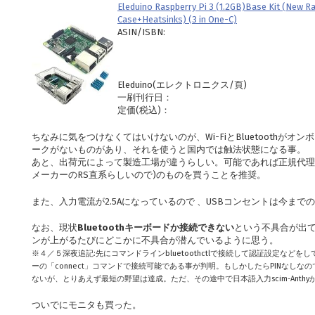
Eleduino Raspberry Pi 3 (1.2GB)Base Kit (New R
Case+Heatsinks) (3 in One-C)
ASIN/ISBN:
Eleduino(エレクトロニクス/頁)
一刷刊行日：
定価(税込)：
ちなみに気をつけなくてはいけないのが、Wi-FiとBluetoothが
ークがないものがあり、それを使うと国内では触法状態になる事。
あと、出荷元によって製造工場が違うらしい。可能であれば正規代理
メーカーのRS直系らしいので)のものを買うことを推奨。
また、入力電流が2.5Aになっているので 、USBコンセントは今ま
なお、現状
Bluetoothキーボードか接続できない
という不具合が出てい
ンが上がるたびにどこかに不具合が潜んでいるように思う。
※４／５深夜追記:先にコマンドラインbluetoothctlで接続して認証設定などをし
ーの「connect」コマンドで接続可能である事が判明。もしかしたらPINなし
ないが、とりあえず最短の野望は達成。ただ、その途中で日本語入力scim-Anthyが動
ついでにモニタも買った。