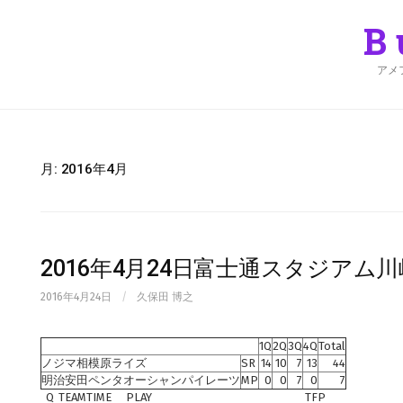
Skip
to
B
content
アメ
月:
2016年4月
2016年4月24日富士通スタジアム
2016年4月24日
/
久保田 博之
1Q
2Q
3Q
4Q
Total
ノジマ相模原ライズ
SR
14
10
7
13
44
明治安田ペンタオーシャンパイレーツ
MP
0
0
7
0
7
Q
TEAM
TIME
PLAY
TFP