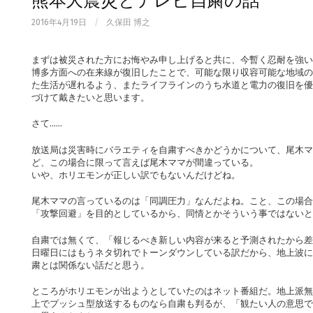
熊本大震災とテレビ自粛の話
2016年4月19日
/
久保田 博之
まずは被災された方にお悔やみ申し上げると共に、今暫く忍耐を強い
博多方面への在来線が復旧したことで、可能な限り収容可能な地域の
た生活が遅れるよう、またライフラインのうち水道と電力の復旧を優
づけて戴きたいと思います。
さて……
放送局は災害時にバラエティを自粛すべきかどうかについて、尾木マ
ど、この場合に限って言えば尾木ママが間違っている。
いや、ホリエモンが正しい訳でもないんだけどね。
尾木ママの言っているのは「同調圧力」なんだよね。こと、この場合
「攻撃回避」を目的としているから、同情とかそういう事ではないと
自粛では無くて、「報じるべき新しい内容が来ると予測されたから差
日曜日にはもうネタ切れでトーンダウンしている訳だから、地上波に
粛とは関係ない話だと思う。
ところがホリエモンが出ようとしていたのはネット番組だ。地上派無
上でプッシュ型放送するものなら自粛も判るが、「観たい人の意思で