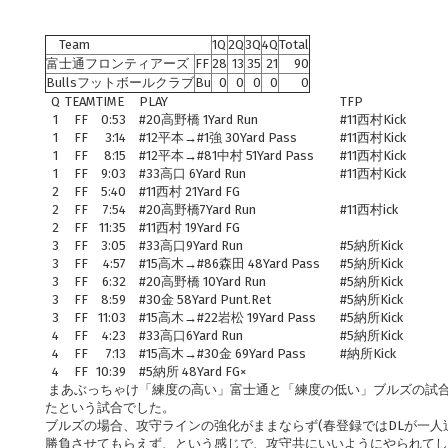
Team
1Q
2Q
3Q
4Q
Total
富士通フロンティアーズ
FF
28
13
35
21
90
Bullsフットボールクラブ
Bu
0
0
0
0
0
Q
TEAM
TIME
PLAY
TFP
1
FF
0:53
#20高野橋 1Yard Run
#11西村Kick
1
FF
3:14
#12平本→#1強 30Yard Pass
#11西村Kick
1
FF
8:15
#12平本→#81中村 51Yard Pass
#11西村Kick
1
FF
9:03
#33高口 6Yard Run
#11西村Kick
2
FF
5:40
#11西村 21Yard FG
2
FF
7:54
#20高野橋7Yard Run
#11西村ick
2
FF
11:35
#11西村 19Yard FG
3
FF
3:05
#33高口9Yard Run
#5納所Kick
3
FF
4:57
#15高木→#86森田 48Yard Pass
#5納所Kick
3
FF
6:32
#20高野橋 10Yard Run
#5納所Kick
3
FF
8:59
#30金 58Yard Punt.Ret
#5納所Kick
3
FF
11:03
#15高木→#22岩松 19Yard Pass
#5納所Kick
4
FF
4:23
#33高口6Yard Run
#5納所Kick
4
FF
7:13
#15高木→#30金 69Yard Pass
#納所Kick
4
FF
10:39
#5納所 48Yard FG×
まあぶっちゃけ「練度の高い」富士通と「練度の低い」ブルズの試
たという試合でした。
ブルズの場合、攻守ラインの強化がままならず(春登録ではDLが一人
勝負させてもらえず、という感じで、攻守共にいいようにやられて