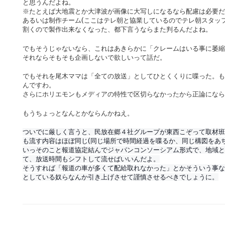
と思うんだよね。
※たとえば大地震とか大津波が画像に大写しになるなら配慮は必要だ
あるいは制作チーム(ここはテレ朝と協業しているのでテレ朝スタッ
割くので製作出来なくなった、都下言うならまた判るんだよね。
でもそうじゃないなら、これはあきらかに「クレームはいる事に萎縮
それならそもそも企画しないで欲しいって話だ。
でもそれを尾木ママは「全ての放送」としてひとくくりに喋った。も
んですわ。
さらにホリエモンもメディアの特性で区切らなかったから正論になら
もうちょっとなんとかならんかねえ。
ついでに厳しく言うと、民放在郷４社グループが東西こぞって取材班
も流す内容はほぼ同じ(同じ場所で時間経過を喋るか、同じ構図をあ
いっそのこと報道協定結んでジャパンコンソーシアム形式で、地域と
て、放送時間もシフトして流せばいいんだよ。
そうすれば「報道の車が多くて配給取れなかった」とかそういう事な
としている奴らなんか引き上げさせて謹慎させるべきでしょうに。