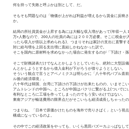
何を持って失敗と呼ぶかは別として、だ。
そもそも問題なのは「物価が上がれば利益が増えるから賃金に反映さ
か。
結局の所社員賃金が上昇する為には大幅な収入増があって(年収一人
万×人数なので、200人の社員の為には２００万必要。そこに税金が
ったら収入が倍以上求められる)、つまりそれは家計の支出に直撃す
対に給与増を上回る支出増に直結しかねなかった訳で。
そこを国内に原材料を求めなかった場合に発生するのが「下請け・
そこで財務諸表だけでなんとかしようとしていたら、絶対に大型設備
んとかしようとするから借入金利が下がろうが借りようとしない。
そういう観点で言うとアベノミクスは明らかに「八十年代バブル直前
ル後の経済環境」。
八十年代は韓国、台湾に下請けの下請けが出来たものの、いまそこい
アムトレンドの中国へ。ところが中国はパクリに繋がる上(ついでに
有利なところに工場を作ってしまったのでもう安いわけではない。
東南アジアが輸送費用の限界点だがそこいらも経済成長しちゃった
つまりね。「日本で原価かけたものを海外で売りさばく」という視点
構成になっているのよ。
その中でこの経済政策をやっても、いくら黒田バズーカぶっぱなして