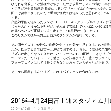
びそれを警戒してか消極性が強かったのが攻撃のリズムの出ない事
ところが途中負傷退場(負傷によるレフリータイムがかかった場合、
田上は後半に戻ったのたで重篤な怪我では無かったと思われる)でルー
する。
序盤効果的で無かったランが、QBドローやスクランブルでリズムに
じったのかどうかは不明だが、それまで苦戦していた#22木村や#33
赤津へのパスが要所で決まり出すと、#17奥野が生きてたくる。
このリズムで後半も野上と西澤のタンデムが機能している。
その間ライズは#25東松の負傷交代(ってか分かり易すぎる。#27細
だが、怪我するまでは宮幸と東松で回すのは、明らかに信頼の欠如を
リズムが出なくなってきたが、パイレーツのTDの直後、いきなりブ
ツーマンだったパイレーツ守備どころか観客まで完っ璧にやられてし
フターフェイクにしては長く走るなとか思ってたらそっちが本命で。
そこから膠着するんだけど、これはパイレーツが侮れないわ。
2016年4月24日富士通スタジアム
2016年4月24日
/
久保田 博之