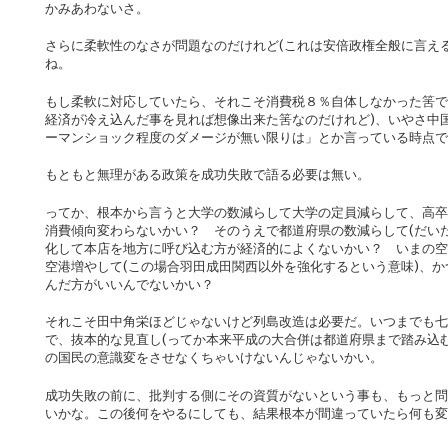
かみあわないさ。
さらに柔軟性のなさが問題なのだけれど(これは安倍政権全般に言え
ね。
もし柔軟に対応していたら、それこそ消費税８％自体しなかった筈で
経済が冷え込んだ事を見れば想像出来た筈なのだけれど)、いやさ中
ーマンショック程度のダメージが無い限りは」とか言っている時点
もともと無理がある政策を成功失敗で語る必要は無い。
ってか、根本から言うと大学の数減らして大学の定員減らして、高卒
消費傾向変わらないかい？ そのうえで都道府県の数減らして(だい
化して本店を地方に呼び込む方が経済的によくないかい？ いまの空
空港増やして(この場合羽田成田関西以外を強化するという意味)、
んだ方がいいんでないかい？
それこそ田中角栄ほどじゃないけど列島改造は必要だ。いつまでも七
で、抜本的な見直し(ってか本来平成の大合併は都道府県まで踏み込
の国民の意識変をさせなくちゃいけないんじゃないかい。
成功失敗の前に、批判する側にその資質がないという事も、もっと問
いかな。この後何をやるにしても、結果根本が間違っていたら何も変