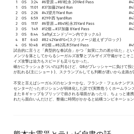
1
OS
3:24
#6菅原→#81松永 20YArd Pass
#47
1
OS
11:01
#37加藤2Yard Run
#47
2
OS
2:26
#43望月1Yard Run
#47
2
OS
6:59
#21中西 1yardRun
#47
2
OS
11:17
#6菅原→#841松永35Yard Pass
#47
3
OS
1:49
#12畑→#37加藤 8Yard Pass
#47
3
OS
8:44
Safty(エンドゾーン内でタックル)
4
BT
6:40
#82 42YardFG×(スクリメージ超えずブロック)
4
OS
10:48
#12畑→#82高木5Yard Pass
#49
試合的に言うと「典型的な春試合」かつ「如実に力の差が出た」とい
メンツを落としてからるシーガルズ攻撃とブルザイズ守備がそこそこ
イズ攻撃は迫力もスピードも足りなかった。
確かにラッシュきついのは判るけど、QBがプレッシャーに負けて投
が乱れる(主にショート)、スクランブルしても判断が遅いから走路
不安と言えばシーガルズのセンターかな。フランク・フェルナンデス
センターだったポジションが弱体化した訳で(実際危うくホームラン
またＢギャップをブリッツで崩される場面があったり、ちょっと連携
れたら面白いんだけど、整備に時間がかかると結構コンビネーショ