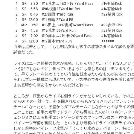
1
SR
3:30
#18荒木→#83下段 7Yard Pass
#14有輪Kick
1
SR
6:58
#96杉浦 13Yard Int.Ret
#14有輪Kick
2
SR
8:48
#27細野 1Yard Run
#29望月Kick
2
SR
12:00
#14有輪 22Yard FG
3
MP
3:57
#18田上→#17奥町14Yard Pass
#99赤津Kick
3
SR
4:58
#18荒木 66Yard Run
#29望月Kick
4
SR
7:02
#10藤本→#1中田20yard Pass
#14有輪Kick
4
SR
12:00
#19藤本1Yard Run
======
点差は点差として、「もし明治安田が後半の攻撃スタイルで試合を通
試合だった。
ライズはエース候補の荒木が先発、したんだけど……どうもなんとい
いう訳でもないのに、焦っているようにも感じるのは「テンポ良く」
で、早くプレーを決めようという強迫観念みたいなものがあるのでは
それはプレー構成にも現れていて、パス中心で多少硬直感を感じるプ
まあ底時から画あるからいいんだけどね……
ところが、序盤からライズ右側ラインがかなりやられている。その主体
からOTとの一対一で、外を回されながらもかなりきわどいプレッシ
チームになったが、序盤からダブルチームにしなかったのはライズ側
このことは、前半の攻撃でドライブから得点したのが１０点(インタ
ェンジミスによる相手エンドゾーン前でのファンブルロスト)である
パイレーツ守備が奮闘した、というより最初のドライブ以降ライズ
しかし前半のパイレーツ攻撃が「じっくり攻める」パターン、特にラン
のインターセプトがそうだったように「パスが低くて簡単にディフレ