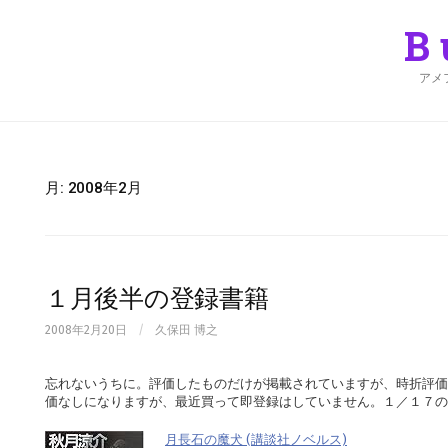
Skip
to
B
content
アメ
月:
2008年2月
１月後半の登録書籍
2008年2月20日
/
久保田 博之
忘れないうちに。評価したものだけが掲載されていますが、時折評価
価なしになりますが、最近買って即登録はしていません。１／１７の
月長石の魔犬 (講談社ノベルス)