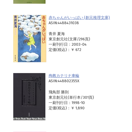
赤ちゃんがいっぱい (創元推理文庫)
ASIN:4488431038
青井 夏海
東京創元社(文庫/296頁)
一刷刊行日：2003-04
定価(税込)：￥ 672
殉教カテリナ車輪
ASIN:448802355X
飛鳥部 勝則
東京創元社(単行本/301頁)
一刷刊行日：1998-10
定価(税込)：￥ 1,890