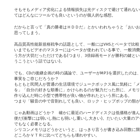
そもそもメディア劣化による情報損失は光ディスクで避けて通れない
てはどんなにツールでも良いというのが個人的な感想。
だからと言って「真の勝者はＨＤＤだ」とかいわれちゃうと「おいお
思ってしまう。
高品質高性能新規格戦争の話題として、一般にはVHSとベータで比
いまでもビデオのマスターにはベータが使われている事で、一般消費
う方が大切だっただけである(つまり、3倍録画モードが勝利の鍵と
うこうという話ではない)。
でも、CDの後継企画の時の議論で、ユーザーがMP3を選択したのは
事実をご存じだろうか？
もともと民間人が普通の生活環境でジュークボックス風に気軽に「メ
を」「自分の好きな順番に」かけられるのが魅力だった所に、メモリ
作り込んだ時に小型で携帯性が良い物が作れたという所にある。
つまり「騒音の中で音割れしても良い、ロック・ヒップポップの類が
じゃあ動画はどうか？ 確かに最近のハードディスクは低価格が進ん
便だ(衝撃には弱いし熱にも弱いし重いし大きい)。だいたい大量の
でもなく必要となる。
シリコンメモリはどうかというと、はっきり言うが書き込み回数に限
どころかＶＴＲに比べてどちらも壊れやすい。