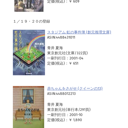
定価(税込)：￥ 609
１／１９・２０の登録
スタジアム 虹の事件簿 (創元推理文庫)
ASIN:4488431011
青井 夏海
東京創元社(文庫/322頁)
一刷刊行日：2001-04
定価(税込)：￥ 651
赤ちゃんをさがせ (クイーンの13)
ASIN:4488012213
青井 夏海
東京創元社(単行本/291頁)
一刷刊行日：2001-10
定価(税込)：￥ 1,890