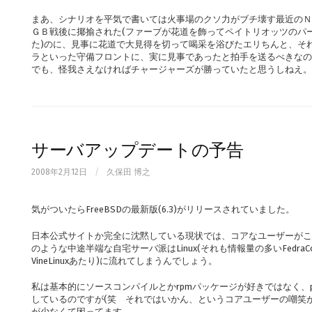
まあ、シナリオを平気で書いては火事場のクソ力がブチ壊す最近のＮ
ＧＢ戦後に揶揄された(ファーブが花道を飾ってペイトリオッツのパ
た)のに、見事に花道で大見得を切って喝采を浴びたエリちんと、そ
ラといった守備フロントに、実に見事であったと拍手を送るべきなの
でも、怪我さえなければチャージャーズが勝っていたと思うしねえ。
サーバアップデートの予告
2008年2月12日
/
久保田 博之
気がついたらFreeBSDの最新版(6.3)がリリースされていました。
日本公式サイトか完全に沈黙している現状では、コアなユーザーがこ
のような中途半端な自宅サーバ派はLinux(それも情報量の多いFedr
VineLinuxあたり)に流れてしまうんでしょう。
私は基本的にソースコンパイルとかrpmパッケージが好きではなく、portu
しているのですが(笑 それではいかん、というコアユーザーの嘲笑
が少なくて困ってます。