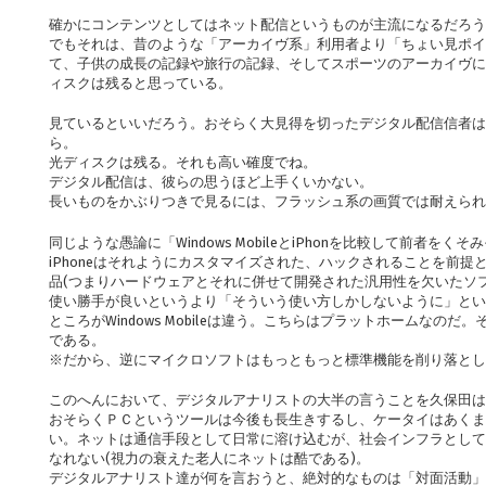
確かにコンテンツとしてはネット配信というものが主流になるだろう
でもそれは、昔のような「アーカイヴ系」利用者より「ちょい見ポイ
て、子供の成長の記録や旅行の記録、そしてスポーツのアーカイヴに
ィスクは残ると思っている。
見ているといいだろう。おそらく大見得を切ったデジタル配信信者は
ら。
光ディスクは残る。それも高い確度でね。
デジタル配信は、彼らの思うほど上手くいかない。
長いものをかぶりつきで見るには、フラッシュ系の画質では耐えられ
同じような愚論に「Windows MobileとiPhonを比較して前者
iPhoneはそれようにカスタマイズされた、ハックされることを前
品(つまりハードウェアとそれに併せて開発された汎用性を欠いたソ
使い勝手が良いというより「そういう使い方しかしないように」とい
ところがWindows Mobileは違う。こちらはプラットホームなの
である。
※だから、逆にマイクロソフトはもっともっと標準機能を削り落と
このへんにおいて、デジタルアナリストの大半の言うことを久保田は
おそらくＰＣというツールは今後も長生きするし、ケータイはあくま
い。ネットは通信手段として日常に溶け込むが、社会インフラとして
なれない(視力の衰えた老人にネットは酷である)。
デジタルアナリスト達が何を言おうと、絶対的なものは「対面活動」