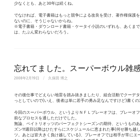
少なくとも、あと30年は続くね。
でなければ、電子書籍はもっと競争による改良を受け、著作権保護を
ないのに、そうじゃないからね。
※電子書籍・ダウンロード書籍・ケータイ小説のいずれも、あくまで
は、たぶん変わらないだろう。
忘れてました。スーパーボウル雑
2008年2月19日
/
久保田 博之
その後仕事でどえらい地雷を踏み抜きましたり、組合活動でクーデタ
っとしていので(いえ、後者は単に若手の勇み足なんですけど)書くの
今回のスーパーボウル、というよりＮＦＬプレーオフは、プレーオフ
前なプロセスを通しただけでした。
無論、ペイトリオッツのパーフェクトシーズンの期待、というものあ
ズン11週目以降はひたすらにスケジュールに恵まれた事(何せ勝ち越
ツ。あとは皆大きく負け越している)、プレーオフでは相手が常にエ