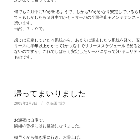
何でも２月中に7.0が出るようで、しかも7.0がかなり安定している
て－もしかしたら３月中旬かも－サーバの全面停止＋メンテナンス＋
想います。
当然、７．０で。
想えば安定していた４系統から、あまりに迷走した５系統を経て、安
リースに半年以上かかって(かつ途中でリリーススケジュールで見る
ないのですが、これでしばらく安定したサーバになって(セキュリテ
ものです。
帰ってまいりました
2008年2月3日
/
久保田 博之
お通夜は自宅で。
隣組の皆様にはお世話になりました。
朝早くから焼き場に行き、お骨上げ。