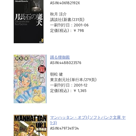
ASIN:406182192X
秋月 涼介
講談社(新書/231頁)
一刷刊行日：2001-06
定価(税込)：￥ 798
踊る狸御殿
ASIN:4488023576
朝松 健
東京創元社(単行本/279頁)
一刷刊行日：2001-12
定価(税込)：￥ 1,365
マンハッタン・オプI (ソフトバンク文庫 ヤ
1-3)
ASIN:4797341734