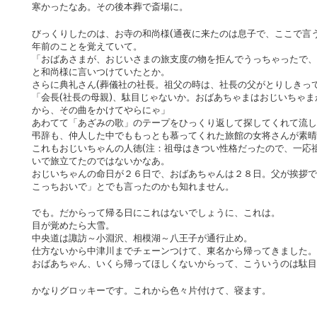
寒かったなあ。その後本葬で斎場に。
びっくりしたのは、お寺の和尚様(通夜に来たのは息子で、ここで言
年前のことを覚えていて。
「おばあさまが、おじいさまの旅支度の物を拒んでうっちゃったで、
と和尚様に言いつけていたとか。
さらに典礼さん(葬儀社の社長。祖父の時は、社長の父がとりしきっ
「会長(社長の母親)、駄目じゃないか。おばあちゃまはおじいちゃ
から、その曲をかけてやらにゃ」
あわてて「あざみの歌」のテープをひっくり返して探してくれて流し
弔辞も、仲人した中でももっとも慕ってくれた旅館の女将さんが素晴
これもおじいちゃんの人徳(注：祖母はきつい性格だったので、一応
いで旅立てたのではないかなあ。
おじいちゃんの命日が２６日で、おばあちゃんは２８日。父が挨拶で
こっちおいで」とでも言ったのかも知れません。
でも。だからって帰る日にこれはないでしょうに、これは。
目が覚めたら大雪。
中央道は諏訪～小淵沢、相模湖～八王子が通行止め。
仕方ないから中津川までチェーンつけて、東名から帰ってきました。
おばあちゃん、いくら帰ってほしくないからって、こういうのは駄目
かなりグロッキーです。これから色々片付けて、寝ます。