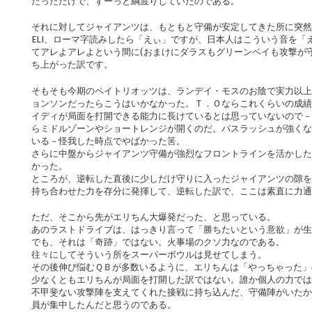
だっただけで、ずーっと綱渡りしていたのである。
それに対してジャイアンツは、もともと守備が安定してきた所に突然
ELI、ローマ字読みしたら「えぃ」ですが、日本人はこういう音を「
てアレよアレよという間に(おまけにダラスもグリーンベイも攻撃が
ち上がった訳です。
そもそも今期のペイトリオッツは、ランデイ・モスのお陰で実力以上
ョンソンだったらこうはいかなかった。Ｔ．Ｏならこれくらいの成績
イディが局面を打開できる能力に長けているとは思っていないので－
らミドルゾーンやショートレンジが開くのだ。パスラッシュが強くな
いる－怪我した時点でやばかった筈。
さらに中盤からジャイアンツ守備が強烈なフロントラインを活かした
かった。
ところが、逆転した直後に少しだけ守りに入ったジャイアンツの隙を
持ち合わせた力を存分に発揮して、逆転した訳で、ここは素直に力通
ただ、そこから先がエリちん大爆発だった、と思っている。
あのラストドライブは、はっきり言って「勝ちたいという意欲」が生
でも、それは「奇跡」ではない。火事場のクソ力なのである。
往々にしてそういう所をスーパーボウルは見せてしまう。
その後伸び悩むＱＢが多数いるように、エリちんは「やっちゃった」
少なくともエリちんが局面を打開した訳ではない。誰か個人の力では
不甲斐ない攻撃陣を支えてくれた接戦に持ち込んだ、守備陣がいたか
員が集中したんだと思うのである。