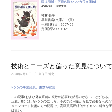
敵は海賊・正義の眼 (ハヤカワ文庫JA)
ASIN:4150308934
神林 長平
早川書房(文庫/306頁)
一刷刊行日：2007-06
定価(税込)：￥ 651
技術とニーズと偏った意見につい
2008年2月19日
/
久保田 博之
HD DVD事業終息、東芝が宣言
この記事(および発表直前の複数の記事)で納得いかないことがある。
正直、BDにしろHD DVDにしろ、今のDVD用途から見て必要なもの
※エンコード技術の方の問題で、高画質高圧縮低ライセンス料金な圧
ば良い。