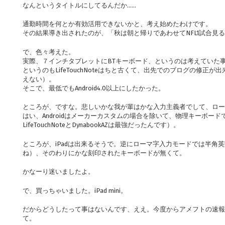
なんというタイトルにしてるんだか……
通勤時間を何とか有効活用できないかと、考え始めたわけです。
その結果導き出されたのが、「秋は朝と帰りであわせてNFL1試合見
で、色々考えた。
実際、７インチタブレットにBTキーボード、というのは考えていた
というのもLifeTouchNoteはちと古くて、出先でのブログの修正
えない）。
そこで、最低でもAndroid4.0以上にしたかった。
ところが、ですな。悲しいかな我が輩はかな入力主義者でして、ロ
はい、Androidはメーカーカスタムの場合を除いて、物理キーボー
LifeTouchNoteとDynabookAZは最強だったんです）。
ところが、iPadは出来るそうで。逆にローマ字入力モードでは半角
ね）、そのわりにかな刻印されたキーボードが無くて。
かなーり迷いましたよ。
で、買っちゃいました。iPad mini。
だからどうしたって事はないんです、ええ。今度からアメフトの速報はiP
て。