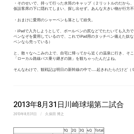
・そのせいで、持って行った水筒のキャップ（２リットルのだから、
仮設客席の下に隠れてしまい、探し出せず。あんな大きい物が行方不
・おまけに愛用のシャーペンも落として紛失。
・iPadで入力しようとして、ボールペンの尻などでたたいても入力
ペンなぞを愛用しているので、これでiPad用のタッチペン備えた奴
ペンなら売っている）
と、散々なへこみの上で、自宅に帰ってから近くの温泉に行き、そこ
「ローカル路線バス乗り継ぎの旅」を観ちゃったんだよね。
そんなわけで、観戦記は明日の新幹線の中で……起きれたらだけど（
2013年8月31日川崎球場第二試合
2013年8月31日
/
久保田 博之
1Q
2Q
3Q
4Q
Total