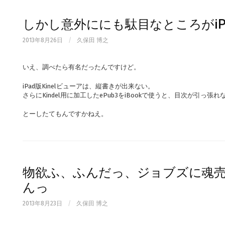
しかし意外ににも駄目なところがiP
2013年8月26日
/
久保田 博之
いえ、調べたら有名だったんですけど。
iPad版Kinelビューアは、縦書きが出来ない。
さらにKindel用に加工したePub3をiBookで使うと、目次が引っ張れ
とーしたてもんですかねえ。
物欲ふ、ふんだっ、ジョブズに魂
んっ
2013年8月23日
/
久保田 博之