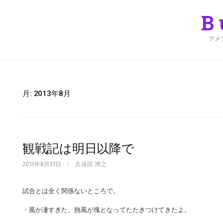
Skip
to
B
content
アメ
月:
2013年8月
観戦記は明日以降で
2013年8月31日
/
久保田 博之
試合とは全く関係ないところで。
・風か凄すぎた。熱風が塊となってたたきつけてきたよ。