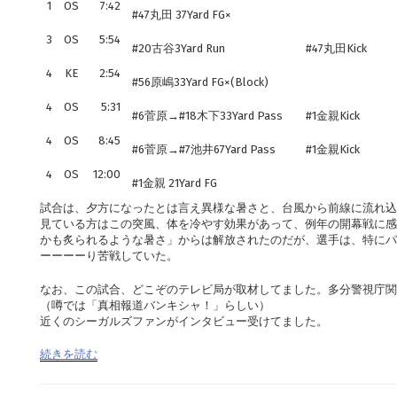
1
OS
7:42
#47丸田 37Yard FG×
3
OS
5:54
#20古谷3Yard Run
#47丸田Kick
4
KE
2:54
#56原嶋33Yard FG×(Block)
4
OS
5:31
#6菅原→#18木下33Yard Pass
#1金親Kick
4
OS
8:45
#6菅原→#7池井67Yard Pass
#1金親Kick
4
OS
12:00
#1金親 21Yard FG
試合は、夕方になったとは言え異様な暑さと、台風から前線に流れ込
見ている方はこの突風、体を冷やす効果があって、例年の開幕戦に感
かも炙られるような暑さ」からは解放されたのだが、選手は、特にパ
ーーーーり苦戦していた。
なお、この試合、どこぞのテレビ局が取材してました。多分警視庁関
（噂では「真相報道バンキシャ！」らしい）
近くのシーガルズファンがインタビュー受けてました。
続きを読む