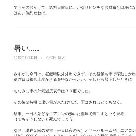
でもそのおかけで、給料日前日に、かなりピンチなお財布と口座にな
はあ、倹約せねば。
暑い……
2013年8月12日
/
久保田 博之
さすがに今日は、昼飯時以外外出できず。その昼飯も車で移動しか出
※昨日は都合上歩かざるを得なかったが、そしたら帰宅したときにＴ
ちなみに車の外気温度表示は３９度でした。
その後２時頃に凄い雷が来たけれど、雨はされほどでもなく。
結果、一日の殆どをエアコンの効いた部屋で過ごすという屈辱。
（でもそうしないと死んでしまう）
なお、現在２階の寝室（平日は夜のみ）とサーバルームだけエアコン
リビングダイニングにも入れますが、だいたい３時間で切ってます。