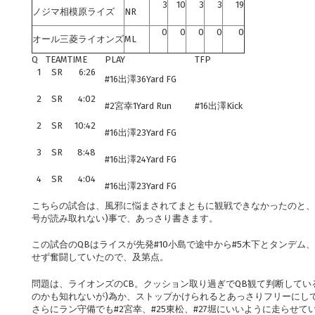
3
10
3
3
19
ノジマ相模原ライズ
NR
0
0
0
0
0
オール三菱ライオンズ
ML
Q
TEAM
TIME
PLAY
TFP
1
SR
6:26
#16出澤36Yard FG
2
SR
4:02
#2宮幸1Yard Run
#16出澤Kick
2
SR
10:42
#16出澤23Yard FG
3
SR
8:48
#16出澤24Yard FG
4
SR
4:04
#16出澤23Yard FG
こちらの試合は、風邪に悩まされてまともに観戦できなかったのと、
号が読み取れない)事で、あっさり書きます。
この試合のQBはライスが先発#10小島で途中から#5木下とタンデム
せず奮闘していたので、及第点。
問題は、ライオンズのCB。クッション取り過ぎでQB観て判断してい
のかも知れないが)為か、ストップかけられるとあっさりフリーにし
さらにラン守備でも#2宮幸、#25東松、#27堀にいいように走らせて