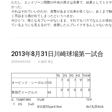
ただし、エンドゾーン間際の中央の厚さは見事で、結果として１０ヤ
かった。
それはそれでいいのだが、攻撃があまり出来が良くない。あくまで軸
く手詰まり感が出てしまったというべきか。
今ひとつ、格となるプレーがないまま、それでもパスでなんとか攻め
ているようにも見えるので、改善したらブレイクするんじゃないかな
2013年8月31日川崎球場第一試合
2013年8月31日
/
久保田 博之
1Q
2Q
3Q
4Q
Total
7
0
7
17
31
オービック・シーガルズ
OS
0
0
0
0
0
警視庁イーグルス
KE
Q
TEAM
TIME
PLAY
TFP
1
OS
3:40
#32原55yard Run
#47丸田Kick