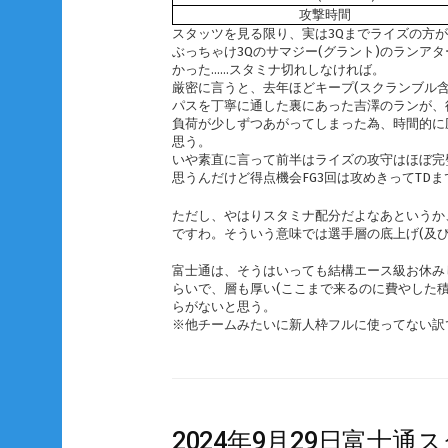
攻撃時間
スタッツを見る限り、実は3Qまでライズの方
ぶっちゃけ3Qのサマジー(グラント)のランア
かった……スタミナ切れしなければ。
厳密に言うと、去年ほどキープ(スクランブル
パスを丁寧に通した裏にあった吉澤のランが、
負荷が少しずつあがってしまった為、時間的に
思う。
いや素直に言って前半はライズの攻守はほぼ完
思うんだけど得点機会FG3回は攻めきってTD
ただし、やはりスタミナ配分だよなあというか
ですわ。そういう意味では選手層の底上げ(及
富士通は、そうはいっても結構エース級お休み
らいで、層も厚い(ここまで来るのに費やした
らがないと思う。
※他チームみたいに新人枠フルに使ってない訳
2024年9月29日富士