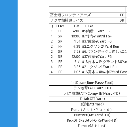
富士通フロンティアーズ
FF
ノジマ相模原ライズ
SR
Q
TEAM
TIME
PLAY
1
FF
4:00
#5納所33Yard FG
1
SR
10:00
#7竹内41Yatrd FG×
2
SR
1:54
#37佐藤40Yard FG
2
FF
4:38
#2ニクソン24Yard Run
2
SR
7:23
#6パランデック→#19カニンガム
2
SR
12:00
#37佐藤40Yard FG
3
FF
6:41
#18高木→#4グラント80Yard
4
FF
3:36
#2ニクソン12Yard Run
4
FF
7:06
#18高木→#84神17Yard Pas
1stDown(Run-Pass-Foul)
ラン攻撃(ATT-Yard-TD)
パス攻撃(ATT-Comp-INT-Yard-TD)
Total(ATT-Yard)
反則(Att-Yard)
Punt（Ａｔｔ-Ｙａｒｄ）
PuntRet(Att-Yarrd-TD)
KickOff(RetAtt-FC-RetYard-TD)
Fumble(Att-Lost)