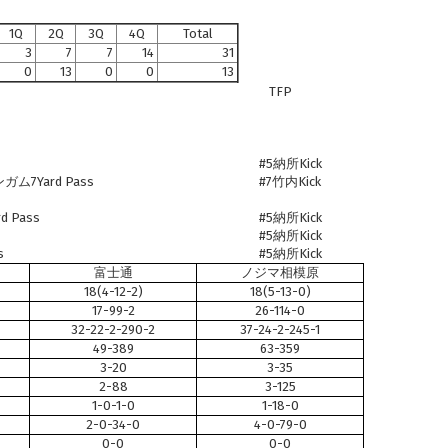
1Q
2Q
3Q
4Q
Total
3
7
7
14
31
0
13
0
0
13
TFP
#5納所Kick
7Yard Pass
#7竹内Kick
 Pass
#5納所Kick
#5納所Kick
s
#5納所Kick
富士通
ノジマ相模原
18(4-12-2)
18(5-13-0)
17-99-2
26-114-0
32-22-2-290-2
37-24-2-245-1
49-389
63-359
3-20
3-35
2-88
3-125
1-0-1-0
1-18-0
2-0-34-0
4-0-79-0
0-0
0-0