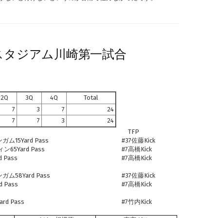
士通スタジアム川崎第一試合
2Q
3Q
4Q
Total
7
3
7
24
7
7
3
24
TFP
15Yard Pass
#37佐藤Kick
5Yard Pass
#7高橋Kick
 Pass
#7高橋Kick
58Yard Pass
#37佐藤Kick
 Pass
#7高橋Kick
d Pass
#7竹内Kick