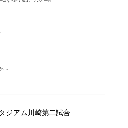
ームなら勝てるな、プレオー付
す
か……
通スタジアム川崎第二試合