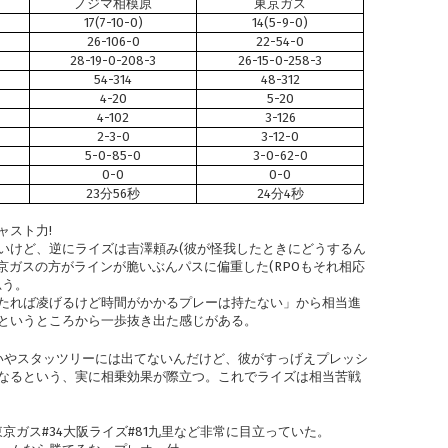
ノジマ相模原
東京ガス
17(7-10-0)
14(5-9-0)
26-106-0
22-54-0
28-19-0-208-3
26-15-0-258-3
54-314
48-312
4-20
5-20
4-102
3-126
2-3-0
3-12-0
5-0-85-0
3-0-62-0
0-0
0-0
23分56秒
24分4秒
ャスト力!
いけど、逆にライズは吉澤頼み(彼が怪我したときにどうするん
京ガスの方がラインが脆いぶんパスに偏重した(RPOもそれ相応
思う。
たれば凌げるけど時間がかかるプレーは持たない」から相当進
というところから一歩抜き出た感じがある。
。いやスタッツリーには出てないんだけど、彼がすっげえプレッシ
なるという、実に相乗効果が際立つ。これでライズは相当苦戦
京ガス#34大阪ライズ#81九里など非常に目立っていた。