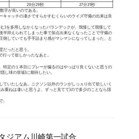
20分29秒
27分31秒
が数字が良いのである。
ターキャッチの凄さですらかすむくらいのライズ守備の出来は良
含む)を多用しなかくなったパランデックが、我慢して我慢して
後半抑えられてしまった事で加点出来なくなったことで守備の
圧倒していても手手詰まり感がマシマシになってしまった、と
璧だったと思う。
まで行って欲しかったなあと。
、特定の１本目にプレーが偏るのはやっぱり良くないと思うの
び隠し球の登場)に期待したい。
していたしなあ。ニクソン以外のランがしっヵり出て欲しいく
積み重ねは凄いと思うよ、ずっと見てて)ので多少のことなら揺
で。
通スタジアム川崎第一試合