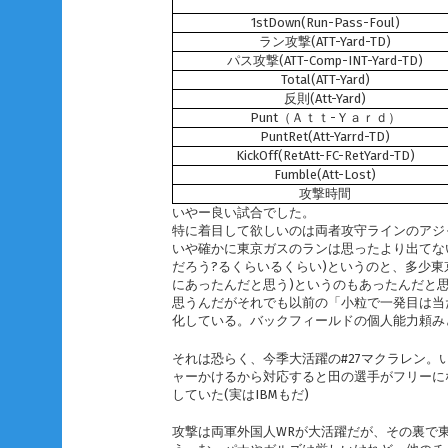
1stDown(Run-Pass-Foul)
ラン攻撃(ATT-Yard-TD)
パス攻撃(ATT-Comp-INT-Yard-TD)
Total(ATT-Yard)
反則(Att-Yard)
Punt（Ａｔｔ-Ｙａｒｄ）
PuntRet(Att-Yarrd-TD)
KickOff(RetAtt-FC-RetYard-TD)
Fumble(Att-Lost)
攻撃時間
いやー良い試合でした。
特に着目して欲しいのは両者攻守ラインのアジ
いや確かに東京ガスのランは思ったより出てな
だろう?るくらいるくらい)というのと、多少東
にあったんだと思う)というのもあったんだと
思うんだがそれでも以前の「小粒で一発目は当
化している。バックフィールドの個人能力頼み
それは恐らく、今季大活躍の#27マクラレン
ャーかけるから対応すると田の選手がフリーに
していた(実はIBMもだ)
攻撃は両軍外国人WRが大活躍だが、その裏で東