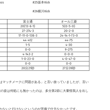
ss
#25坂本Kick
#26横川Kick
富士通
オール三菱
20(13-6-1)
5(0-5-0)
27-274-3
20-2-0
17-11-0-138-3
24-14-1-73-0
44-412
44-75
1-5
4-30
0-0
9-275
4-143-2
0-0-0
1-0-23-0
4-0-47-0
0-0
0-0
20分21秒
27分39秒
はマッチメークに問題がある」と言い放っていましたが、言い
菱の姿は何処にも無かったのは、多分第2節に大量怪我人を出し
かないと行けないというのが苦痛で仕方なかったです。