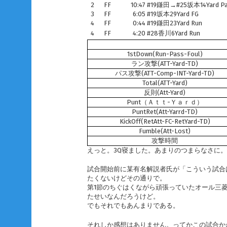
2
FF
10:47
#19鎌田→#25坂本14Yard Pa
3
FF
6:05
#19坂本29Yard FG
4
FF
0:44
#19鎌田23Yard Run
4
FF
4:20
#28香川6Yard Run
1stDown(Run-Pass-Foul)
ラン攻撃(ATT-Yard-TD)
パス攻撃(ATT-Comp-INT-Yard-TD)
Total(ATT-Yard)
反則(Att-Yard)
Punt（Ａｔｔ-Ｙａｒｄ）
PuntRet(Att-Yarrd-TD)
KickOff(RetAtt-FC-RetYard-TD)
Fumble(Att-Lost)
攻撃時間
えっと。3Q寝ました。あまりのつまらなさに。
試合開始前に某有名解説者氏が「こういう試合
たくないけどその通りで。
第1節のちぐはくながら頑張っていたオール三
たせいなんだろうけど。
でもそれでもあんまりである。
それしか感想はありません。ってかこの試合か