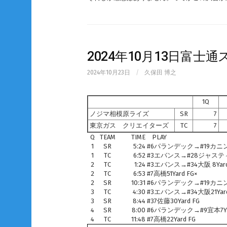
2024年10月13日富
2024年10月23日
/
久保田 博之
1Q
ノジマ相模原ライズ
SR
7
東京ガス クリエイターズ
TC
7
Q
TEAM
TIME
PLAY
1
SR
5:24
#6パランデック→#19カニンガム
1
TC
6:52
#3エバンス→#28ジャスティン6
2
TC
1:24
#3エバンス→#34大阪 8Yard
2
TC
6:53
#7高橋51Yard FG×
2
SR
10:31
#6パランデック→#19カニンガム
3
TC
4:30
#3エバンス→#34大阪21Yard
3
SR
8:44
#37佐藤30Yard FG
4
SR
8:00
#6パランデック→#9宜本7Yar
4
TC
11:48
#7高橋22Yard FG