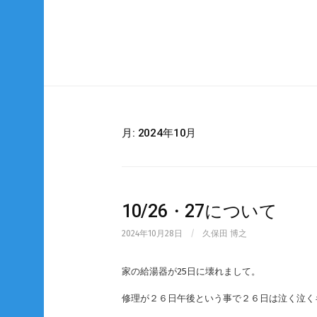
Skip
to
content
月:
2024年10月
10/26・27について
2024年10月28日
/
久保田 博之
家の給湯器が25日に壊れまして。
修理が２６日午後という事で２６日は泣く泣く