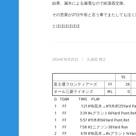
結果、漏水による漏電なので給湯器交換。
その営業が27日午前と言う事でまたしても泣
とほほほほほほ
2024年10月25日
/
久保田 博之
1Q
富士通フロンティアーズ
FF
28
オール三菱ライオンズ
ML
0
Q
TEAM
TIME
PLAY
1
FF
1:21
#18高木→#11木村25Yard Pa
1
FF
3:39
#4グラント66Yard Punt.Re
1
FF
5:57
#11木村66Yard Punt.Ret
1
FF
7:58
#2ニクソン38Yard Run
2
FF
6:19
#18高木→#4グラント14Yard