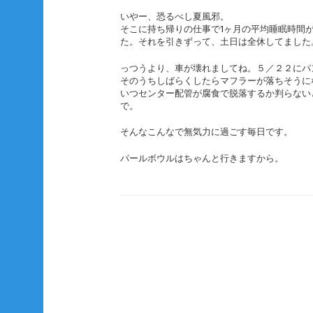
いやー、恐るべし夏風邪。
そこに持ち帰りの仕事で1ヶ月の平均睡眠時間
た。それを引きずって、土日は全休してました
っつうより、車が壊れましてね。５／２２にパ
そのうちしばらくしたらマフラーが落ちそうに
いつセンター配管が腐食で脱落するか判らない
で。
そんなこんなで無気力に過ごす毎日です。
パールボウルはちゃんと行きますから。