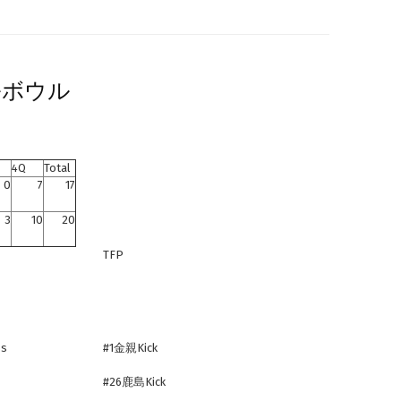
ルボウル
4Q
Total
0
7
17
3
10
20
TFP
ass
#1金親Kick
#26鹿島Kick