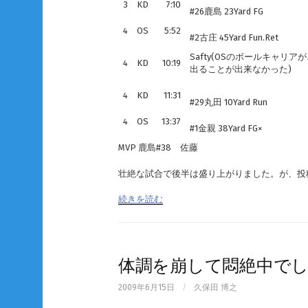
3
KD
7:10
#26鹿島 23Yard FG
4
OS
5:52
#2古庄 45Yard Fun.Ret
Safty(OSのボールキャリア
4
KD
10:19
出ることが出来なかった)
4
KD
11:31
#29丸田 10Yard Run
4
OS
13:37
#1金親 38Yard FG×
MVP 鹿島#38 佐藤
壮絶な試合で後半は盛り上がりました。が、投
続きを読む
体調を崩して悶絶中で
2009年6月15日
/
久保田 博之