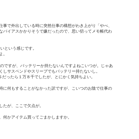
日仕事で外出している時に突然仕事の構想がわき上がり「やべ、
なバイアスかかりそうで嫌だったので、思い切ってメモ帳代わ
よいという感じです。
よ。
良いのですが、バッテリーか持たないんですよねこいつが。じゃあ
くしサスペンドやスリープでもバッテリー持たないし。
’Ｓだったら１万８千でしたが、とにかく気持ちよい。
時に何もすることがなかった訳ですが、こいつのお陰で仕事の
したが、ここで欠点が。
。何かアイテム買ってごまかしますか。