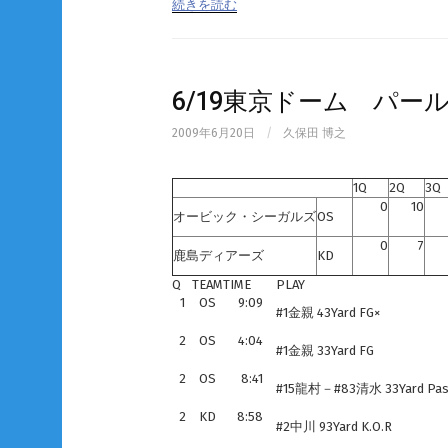
続きを読む
6/19東京ドーム パー
2009年6月20日
/
久保田 博之
1Q
2Q
3Q
0
10
オービック・シーガルズ
OS
0
7
鹿島ディアーズ
KD
Q
TEAM
TIME
PLAY
1
OS
9:09
#1金親 43Yard FG×
2
OS
4:04
#1金親 33Yard FG
2
OS
8:41
#15龍村－#83清水 33Yard P
2
KD
8:58
#2中川 93Yard K.O.R