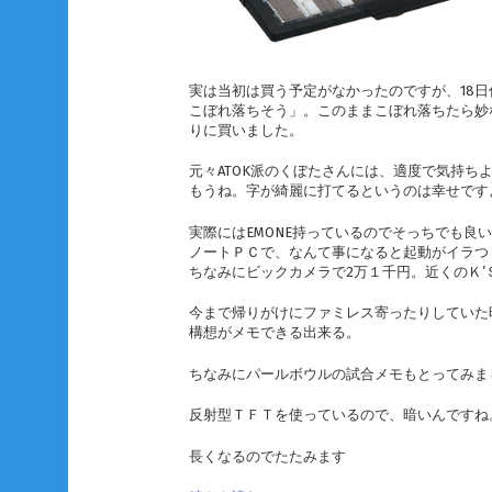
実は当初は買う予定がなかったのですが、18
こぼれ落ちそう」。このままこぼれ落ちたら妙
りに買いました。
元々ATOK派のくぼたさんには、適度で気持ち
もうね。字が綺麗に打てるというのは幸せです
実際にはEMONE持っているのでそっちでも
ノートＰＣで、なんて事になると起動がイラつ
ちなみにビックカメラで2万１千円。近くのＫ
今まで帰りがけにファミレス寄ったりしていた
構想がメモできる出来る。
ちなみにパールボウルの試合メモもとってみま
反射型ＴＦＴを使っているので、暗いんですね
長くなるのでたたみます