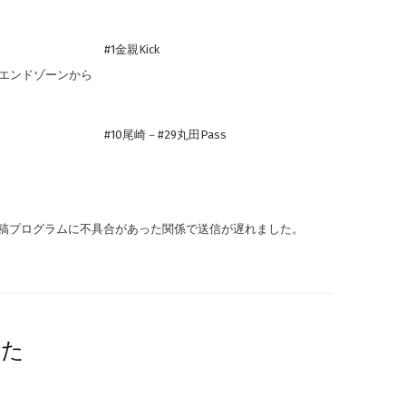
#1金親Kick
がエンドゾーンから
#10尾崎－#29丸田Pass
稿プログラムに不具合があった関係で送信が遅れました。
した