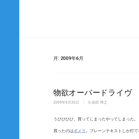
Skip
to
content
月:
2009年6月
物欲オーバードライヴ
2009年6月20日
/
久保田 博之
うひひひひ。買ってしまったやってしまった。
買ったのは
ポメラ
。プレーンテキストしか打て