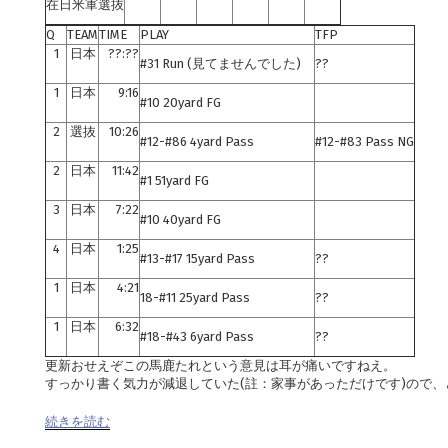
在日米軍選抜
Q
TEAM
TIME
PLAY
TFP
1
日本
??:??
#31 Run (見てませんでした)
??
1
日本
9:16
#10 20yard FG
2
選抜
10:26
#12-#86 4yard Pass
#12-#83 Pass NG
2
日本
11:42
#1 51yard FG
3
日本
7:22
#10 40yard FG
4
日本
1:25
#13-#17 15yard Pass
??
1
日本
4:21
18-#11 25yard Pass
??
1
日本
6:32
#18-#43 6yard Pass
??
更新おせえぞこの馬鹿たれという意見は耳が痛いですねえ。
すっかり書く気力が減退していた(註：家事があっただけです)ので、
続きを読む