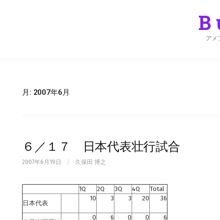
Skip
to
B
content
アメ
月:
2007年6月
６／１７ 日本代表壮行試合
2007年6月19日
/
久保田 博之
1Q
2Q
3Q
4Q
Total
10
3
3
20
36
日本代表
0
6
0
0
6