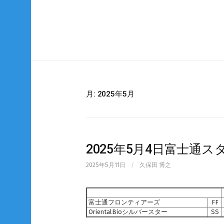
Skip
to
content
月:
2025年5月
2025年5月4日富士通
2025年5月11日
/
久保田 博之
富士通フロンティアーズ
FF
OrientalBioシルバースター
SS