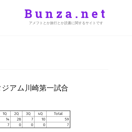
Bunza.net
アメフトとか旅行とか読書に関するサイトです
スタジアム川崎第一試合
1Q
2Q
3Q
4Q
Total
14
28
7
10
59
7
0
0
0
7