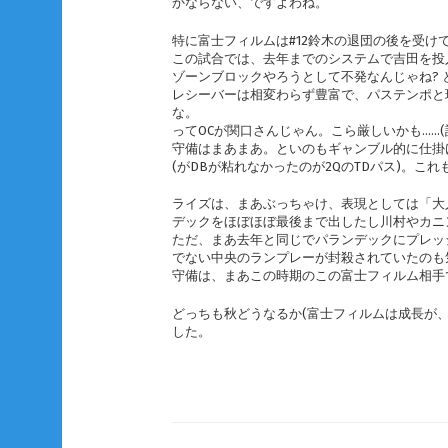
かならない、ですよわね。
特に富士フィルムは#12鈴木の退団の後を受
この試合では、去年までのシステムで吉田を投
ゾーンブロックやろうとして不発なんじゃね? 
レシーバーは相変わらず豊富で、パステンポと
な。
ってOCが関口さんじゃん。こら厳しいかも……(
守備はまあまあ。といのもギャンブル的に仕掛
(がDBが粘れなかったのが2QのTDパス)。
ライズは、まあぶっちゃけ、表現としては「大
デックをほぼほぼ最後まで出したし川村やカニ
ただ、まあ去年と同じでパランデックにプレッ
でない中央のランプレーが封殺されていたのも
守備は、まあこの時期のこの富士フィルム相手
どっちも秋どうなるか(富士フィルムは成長が
した。