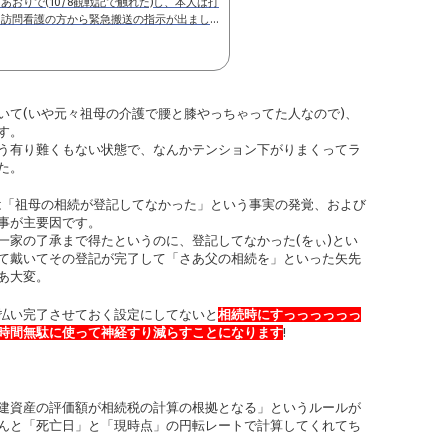
おりで(10/8観戦記で触れた)し、本人は打
に訪問看護の方から緊急搬送の指示が出まし
に体力不足で家に上がれず無理して這いずっ
にケアマネと担当保健師に嫌味言われました)
すが、ケアマネから「ヘルパーの手配がつかな
た。それで...
いて(いや元々祖母の介護で腰と膝やっちゃってた人なので)、
す。
う有り難くもない状態で、なんかテンション下がりまくってラ
た。
は「祖母の相続が登記してなかった」という事実の発覚、および
事が主要因です。
一家の了承まで得たというのに、登記してなかった(をぃ)とい
て戴いてその登記が完了して「さあ父の相続を」といった矢先
あ大変。
払い完了させておく設定にしてないと
相続時にすっっっっっっ
時間無駄に使って神経すり減らすことになります
!
建資産の評価額が相続税の計算の根拠となる」というルールが
んと「死亡日」と「現時点」の円転レートで計算してくれてち