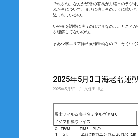
それをね。なんか監督の有馬が月曜日のラジオ
れた事について、まさに他人事のように呟いち
込まれているの。
いや春を調整に使うのはアリなのよ。ところが
を理解してないのね。
まあ今季エリア降格候補筆頭なので、そういう
2025年5月3日海老名
2025年5月7日
/
久保田 博之
富士フィルム海老名ミネルヴァAFC
ノジマ相模原ライズ
Q
TEAM
TIME
PLAY
1
SR
2:33
#19カニンガム 20Yard Run