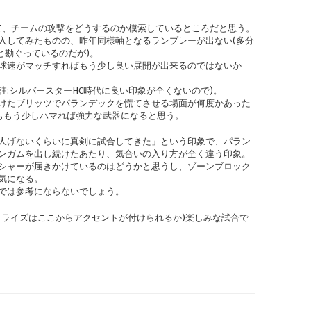
けて、チームの攻撃をどうするのか模索しているところだと思う。
入してみたものの、昨年同様軸となるランプレーが出ない(多分
と勘ぐっているのだが)。
球速がマッチすればもう少し良い展開が出来るのではないか
註:シルバースターHC時代に良い印象が全くないので)。
けたブリッツでパランデックを慌てさせる場面が何度かあった
これももう少しハマれば強力な武器になると思う。
人げないくらいに真剣に試合してきた」という印象で、パラン
ンガムを出し続けたあたり、気合いの入り方が全く違う印象。
シャーが届きかけているのはどうかと思うし、ゾーンブロック
気になる。
では参考にならないでしょう。
、ライズはここからアクセントが付けられるか)楽しみな試合で