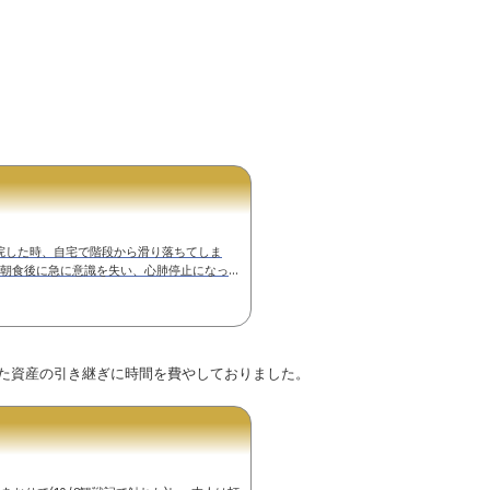
院した時、自宅で階段から滑り落ちてしま
3の朝食後に急に意識を失い、心肺停止になった
が決まったら」の話がなく、実家の母に施設へ
死亡宣告を受けたとの事で、12/24に警察
を受けました。あまりに急なことでまだいろい
してお別れす...
た資産の引き継ぎに時間を費やしておりました。