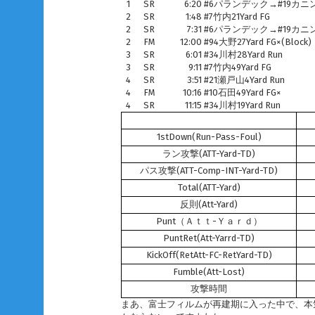
1
SR
6:20
#6パランデック→#19カニンガム
2
SR
1:48
#7竹内21Yard FG
2
SR
7:31
#6パランデック→#19カニンガ
2
FM
12:00
#94大野27Yard FG×(Block)
3
SR
6:01
#34川村28Yard Run
3
SR
9:11
#7竹内49Yard FG
4
SR
3:51
#21瀬戸山4Yard Run
4
FM
10:16
#10石田49Yard FG×
4
SR
11:15
#34川村19Yard Run
1stDown(Run-Pass-Foul)
ラン攻撃(ATT-Yard-TD)
パス攻撃(ATT-Comp-INT-Yard-TD)
Total(ATT-Yard)
反則(Att-Yard)
Punt（Ａｔｔ-Ｙａｒｄ）
PuntRet(Att-Yarrd-TD)
KickOff(RetAtt-FC-RetYard-TD)
Fumble(Att-Lost)
攻撃時間
まあ、富士フィルムが再建期に入った中で、本