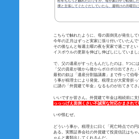
昨年ちらっと触れたのですが、母が家の中で転倒したあ
撲と主張してぐたぐだしていたら、週明けの月曜日
て。結果圧迫骨折してました。その翌週退院した時
て、せっかく安定していた腰を悪化させてしまい(後
再入院するハメに。それが12月中旬に退院したんで
い土日は家族で面倒見て下さい」と言われてしまいまし
こちらで触れたように、母の面倒見が発生して
今年の正月はずっと実家に張り付いていたんで
その後なんと毎週土曜の夜を実家で過ごすとい
イスボウルの更新を伸ばし伸ばしにしていまし
で、父の遺産がすったもんだしたのは、1つに
「父の資産が後から後からポロポロ出てきた」
最初の奴は「遺産分割協議書」まで作って伯母
う事が税理士により発覚。税理士が大変骨折っ
に謎の「外貨建て年金」なるものが出てきてさ
いいですか皆さん。外貨建て年金は相続前に支
っっっげえ面倒くさい不誠実な対応かまされて
いや恨むぜ。
どういう事か。税理士に曰く「死亡時点での円
ある。実際証券会社の外貨建て投資信託はちゃ
ゃんと書類出してくれるんだ。