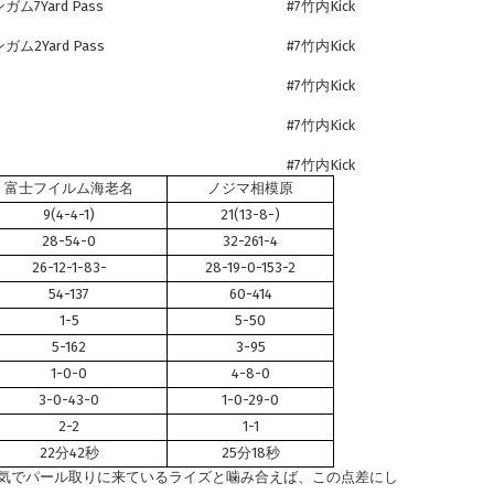
7Yard Pass
#7竹内Kick
ム2Yard Pass
#7竹内Kick
#7竹内Kick
#7竹内Kick
#7竹内Kick
富士フイルム海老名
ノジマ相模原
9(4-4-1)
21(13-8-)
28-54-0
32-261-4
26-12-1-83-
28-19-0-153-2
54-137
60-414
1-5
5-50
5-162
3-95
1-0-0
4-8-0
3-0-43-0
1-0-29-0
2-2
1-1
22分42秒
25分18秒
気でパール取りに来ているライズと噛み合えば、この点差にし