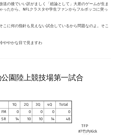
放送の後でいい訳がましく「総論として」大差のゲームが生ま
ゃったから、NFLクラスタや学生ファンからフルボッコに突っ
そこに何の指針も見えない試合しているから問題なのよ。そこ
冷ややかな目で見ますわ
運動公園陸上競技場第一試合
1Q
2Q
3Q
4Q
Total
FM
0
0
0
0
0
SR
14
10
10
14
48
TFP
#7竹内Kick