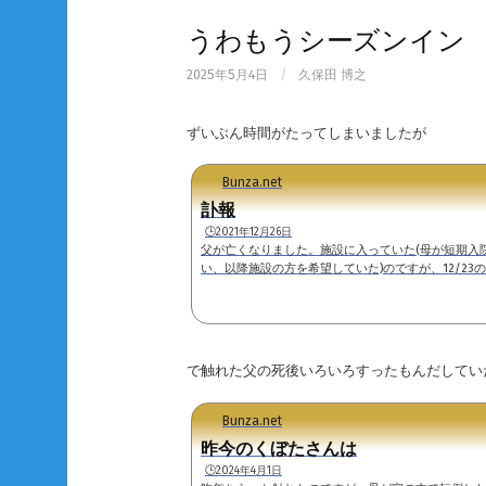
うわもうシーズンイン
2025年5月4日
/
久保田 博之
ずいぶん時間がたってしまいましたが
Bunza.net
訃報
🕒️2021年12月26日
父が亡くなりました。施設に入っていた(母が短期入
い、以降施設の方を希望していた)のですが、12/2
そうです。※その時点で連絡があった際に「搬送先
の対応をお願いした。結果、母が病院に到着した時点で
の検死を受けて「虚血性心疾患の疑い」という診断
ろ整理がついていませんが、特に式を行わずに荼毘に伏
で触れた父の死後いろいろすったもんだしてい
Bunza.net
昨今のくぼたさんは
🕒️2024年4月1日