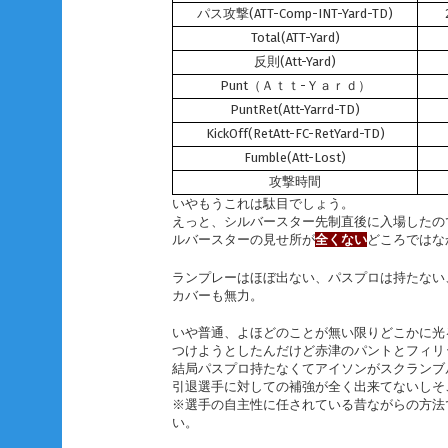
パス攻撃(ATT-Comp-INT-Yard-TD)
Total(ATT-Yard)
反則(Att-Yard)
Punt（Ａｔｔ-Ｙａｒｄ）
PuntRet(Att-Yarrd-TD)
KickOff(RetAtt-FC-RetYard-TD)
Fumble(Att-Lost)
攻撃時間
いやもうこれは駄目でしょう。
えっと、シルバースター先制直後に入場したの
ルバースターの見せ所が
全くない
どころではな
ランプレーはほぼ出ない、パスプロは持たない
カバーも無力。
いや普通、よほどのことが無い限りどこかに光
つけようとしたんだけど赤津のパントとフィリ
結局パスプロ持たなくてアイソンがスクランブ
引退選手に対しての補強が全く出来てないしそ
※選手の自主性に任されている昔ながらの方法
い。