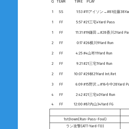
Q
TEAM
TIME
PLAY
1
SS
1:53
#11アイソン→#81佐藤38Yard
1
FF
5:57
#21三宅4Yard Pass
1
FF
11:31
#19鎌田→#28香川2Yard Pa
2
FF
0:17
#26横川9Yard Run
2
FF
4:25
#4山嵜11Yard Run
2
FF
9:21
#21三宅1Yard Run
2
FF
10:07
#29林21Yard Int.Ret
3
FF
6:09
#15野沢→#16今中28Yard P
4
FF
2:42
#21三宅40Yard Run
4
FF
12:00
#87内山34Yard FG
1stDown(Run-Pass-Foul)
ラン攻撃(ATT-Yard-TD)