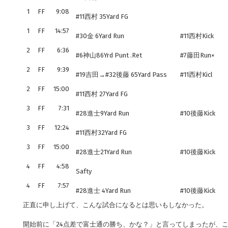
1
FF
9:08
#11西村 35Yard FG
1
FF
14:57
#30金 6Yard Run
#11西村Kick
2
FF
6:36
#6神山86Yrd Punt .Ret
#7藤田Run×
2
FF
9:39
#19吉田→#32後藤 65Yard Pass
#11西村Kicl
2
FF
15:00
#11西村 27Yard FG
3
FF
7:31
#28進士9Yard Run
#10後藤Kick
3
FF
12:24
#11西村32Yard FG
3
FF
15:00
#28進士21Yard Run
#10後藤Kick
4
FF
4:58
Safty
4
FF
7:57
#28進士 4Yard Run
#10後藤Kick
正直に申し上げて、こんな試合になるとは思いもしなかった。
開始前に「24点差で富士通の勝ち、かな？」と言ってしまったが、