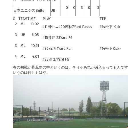
0
0
3
0
3
日本ユニシスBulls
UB
Q
TEAM
TIME
PLAY
TFP
2
ML
13:02
#11田中→#20若林7Yard Passs
#14松下 Kick
3
UB
6:05
#15井芹 23Yard FG
3
ML
10:51
#36石垣 1Yard Run
#14松下Kick×
4
ML
4:01
#23淵 27Yard FG
春の初戦が暴風雨の中というのは、そりゃあ気が滅入るってもんです
いうのは何ともはや。