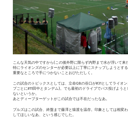
こんな天気の中ですから(この後外野に限らず内野まで水が浮いて来
特にライオンズのセンターが必要以上に丁寧にスナップしようとする
重要なところで手につかないことおびただしく。
この試合のトピックスとしては、立命QBの谷口が#31としてライオ
ブごとに#11田中とタンデム)。でも最初のドライブでパス投げよう
ないというか。
あとディープターゲットがこの試合では不在だったなあ。
ブルズはこの試合、終盤まで藤澤と猿渡を温存。印象としては相変わ
してほしいなあ、という感じでした。