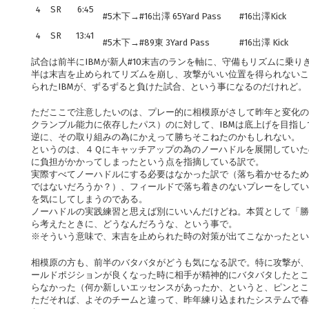
4
SR
6:45
#5木下→#16出澤 65Yard Pass
#16出澤Kick
4
SR
13:41
#5木下→#89東 3Yard Pass
#16出澤 Kick
試合は前半にIBMが新人#10末吉のランを軸に、守備もリズムに乗
半は末吉を止められてリズムを崩し、攻撃がいい位置を得られないこ
られたIBMが、ずるずると負けた試合、という事になるのだけれど。
ただここで注意したいのは、プレー的に相模原がさして昨年と変化の
クランブル能力に依存したパス）のに対して、IBMは底上げを目指
逆に、その取り組みの為にかえって勝ちそこねたのかもしれない。
というのは、４Ｑにキャッチアップの為のノーハドルを展開していた
に負担がかかってしまったという点を指摘している訳で。
実際すべてノーハドルにする必要はなかった訳で（落ち着かせるため
ではないだろうか？）、フィールドで落ち着きのないプレーをしてい
を気にしてしまうのである。
ノーハドルの実践練習と思えば別にいいんだけどね。本質として「勝
ら考えたときに、どうなんだろうな、という事で。
※そういう意味で、末吉を止められた時の対策が出てこなかったとい
相模原の方も、前半のバタバタがどうも気になる訳で。特に攻撃が、
ールドポジションが良くなった時に相手が精神的にバタバタしたとこ
らなかった（何か新しいエッセンスがあったか、というと、ピンと
ただそれば、よそのチームと違って、昨年練り込まれたシステムで春