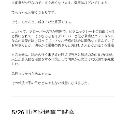
※皮膚がヤワなので、すぐ赤くなります。数日はひどいでしょう。
でもちゃんと書くつもりです。
そう、ちゃんと、起きていた範囲では……
……だって、クローバーの花が満開で、ピクニックシートご自由にっ
と横になれて、そうなるともうクローバーと芝が最適なクッションに
なんか天使が駆け回って（小さなお子様が試合に関係なく遊んでいて
お姉さんとか、明らかに選書の奥さんとおぼしき人とかが近くを通過
すみません、試合の行く末見えた時点で寝不足解消の為のヨガの眠り
人公が超人的な活動をする代償として肉体が石のような状態で仮死化
した。
気持ちよかったあぁぁぁぁ
その代償で手の甲がとんでもない状態になりました。
5/26川崎球場第二試合