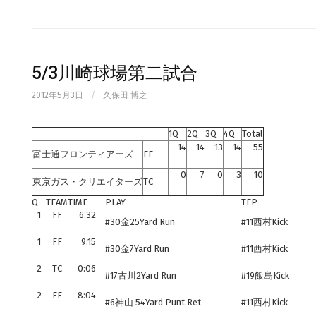
5/3川崎球場第二試合
2012年5月3日
/
久保田 博之
1Q
2Q
3Q
4Q
Total
14
14
13
14
55
富士通フロンティアーズ
FF
0
7
0
3
10
東京ガス・クリエイターズ
TC
Q
TEAM
TIME
PLAY
TFP
1
FF
6:32
#30金25Yard Run
#11西村Kick
1
FF
9:15
#30金7Yard Run
#11西村Kick
2
TC
0:06
#17古川2Yard Run
#19飯島Kick
2
FF
8:04
#6神山 54Yard Punt.Ret
#11西村Kick