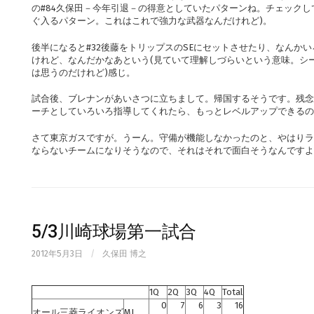
の#84久保田－今年引退－の得意としていたパターンね。チェックして
ぐ入るパターン。これはこれで強力な武器なんだけれど)。
後半になると#32後藤をトリップスのSEにセットさせたり、なんか
けれど、なんだかなあという(見ていて理解しづらいという意味。シ
は思うのだけれど)感じ。
試合後、ブレナンがあいさつに立ちまして。帰国するそうです。残念
ーチとしていろいろ指導してくれたら、もっとレベルアップできるの
さて東京ガスですが。うーん。守備が機能しなかったのと、やはりラ
ならないチームになりそうなので、それはそれで面白そうなんですよ
5/3川崎球場第一試合
2012年5月3日
/
久保田 博之
1Q
2Q
3Q
4Q
Total
0
7
6
3
16
オール三菱ライオンズ
ML