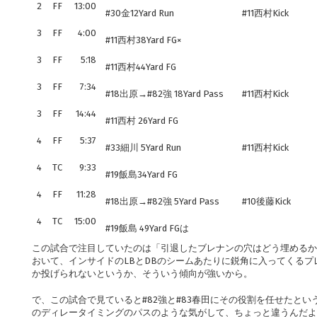
2
FF
13:00
#30金12Yard Run
#11西村Kick
3
FF
4:00
#11西村38Yard FG×
3
FF
5:18
#11西村44Yard FG
3
FF
7:34
#18出原→#82強 18Yard Pass
#11西村Kick
3
FF
14:44
#11西村 26Yard FG
4
FF
5:37
#33細川 5Yard Run
#11西村Kick
4
TC
9:33
#19飯島34Yard FG
4
FF
11:28
#18出原→#82強 5Yard Pass
#10後藤Kick
4
TC
15:00
#19飯島 49Yard FGは
この試合で注目していたのは「引退したブレナンの穴はどう埋めるか
おいて、インサイドのLBとDBのシームあたりに鋭角に入ってくる
か投げられないというか、そういう傾向が強いから。
で、この試合で見ていると#82強と#83春田にその役割を任せたとい
のディレータイミングのパスのような気がして、ちょっと違うんだよ