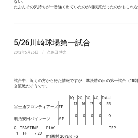
ない。
たぶんその気持ちが一番強く出ていたのが相模原だったのかもしれな
5/26川崎球場第一試合
2012年5月26日
/
久保田 博之
試合中、近くの方から得た情報ですが、準決勝の日の第一試合（11時
交流戦だそうです。
1Q
2Q
3Q
4Q
Total
13
16
17
9
55
富士通フロンティアーズ
FF
0
0
0
0
0
明治安田パイレーツ
MP
Q
TEAM
TIME
PLAY
TFP
1
FF
7:23
#11西村 20Yard FG