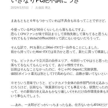
いきなりPC絶不調につき
2012年5月5日
/
久保田 博之
まあもともと６年もつかっていれば不具合も出るってことですけど。
今使っているPCが30分くらいしたら落ちるんですよ。
恐らくCPUファンが埃で目詰まりして排熱失敗して落ちてると思う
それでももうVistaのOffice2003って訳にもいかないだろうって。
そんな訳で、PCを新たに(Mini-ITXで)一台作ることにしました。
前から持っていたMini-ITXでは非力かと思って、新たに買って構築
でも、ビックカメラ立川店の自作エリア、今回行ってやはりと思った
落ちてるなんてもんじゃなくて、ありゃ惰性ですわ。
以前はそんなことなかったのに、今じゃPC-Depotに完敗状態。
値段(ポイント還元は別として)で高めなのに、品数が届いてないと
※そういう意味でいうと、ビックカメラ全体の自作部門の冷え込みっ
だろうけど、以前なら「秋葉原行かなくても事足りる」状態だったの
って、その新宿の冷え込みもかなり厳しい(それだけ自作環境全体も
いう事なんでしょう。
……あれ、一太郎がどっかいっちまったなあ。仕方ないからATOKだ