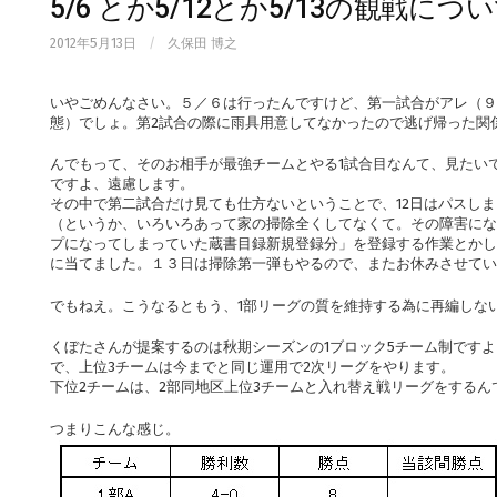
5/6 とか5/12とか5/13の観戦につ
2012年5月13日
/
久保田 博之
いやごめんなさい。５／６は行ったんですけど、第一試合がアレ（９
態）でしょ。第2試合の際に雨具用意してなかったので逃げ帰った関
んでもって、そのお相手が最強チームとやる1試合目なんて、見たい
ですよ、遠慮します。
その中で第二試合だけ見ても仕方ないということで、12日はパスしま
（というか、いろいろあって家の掃除全くしてなくて。その障害にな
プになってしまっていた蔵書目録新規登録分」を登録する作業とかし
に当てました。１３日は掃除第一弾もやるので、またお休みさせてい
でもねえ。こうなるともう、1部リーグの質を維持する為に再編しな
くぼたさんが提案するのは秋期シーズンの1ブロック5チーム制ですよ
で、上位3チームは今までと同じ運用で2次リーグをやります。
下位2チームは、2部同地区上位3チームと入れ替え戦リーグをするん
つまりこんな感じ。