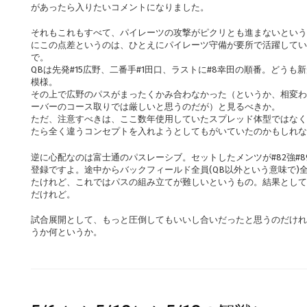
があったら入りたいコメントになりました。
それもこれもすべて、パイレーツの攻撃がピクリとも進まないという
にこの点差というのは、ひとえにパイレーツ守備が要所で活躍してい
で。
QBは先発#15広野、二番手#1田口、ラストに#8幸田の順番。どう
模様。
その上で広野のパスがまったくかみ合わなかった（というか、相変わ
ーバーのコース取りでは厳しいと思うのだが）と見るべきか。
ただ、注意すべきは、ここ数年使用していたスプレッド体型ではなく
たら全く違うコンセプトを入れようとしてもがいていたのかもしれな
逆に心配なのは富士通のパスレーシブ。セットしたメンツが#82強#8
登録ですよ。途中からバックフィールド全員(QB以外という意味で)
たけれど、これではパスの組み立てが難しいというもの。結果として
だけれど。
試合展開として、もっと圧倒してもいいし合いだったと思うのだけれ
うか何というか。