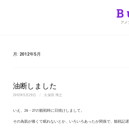
Skip
to
B
content
アメ
月:
2012年5月
油断しました
2012年5月29日
/
久保田 博之
いえ、26・27の観戦時に日焼けしまして。
その為肌が痛くて眠れないとか、いろいろあったか関係で、観戦記遅