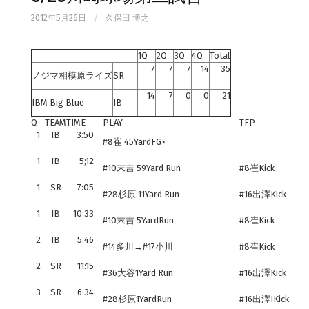
2012年5月26日
/
久保田 博之
1Q
2Q
3Q
4Q
Total
7
7
7
14
35
ノジマ相模原ライズ
SR
14
7
0
0
21
IBM Big Blue
IB
Q
TEAM
TIME
PLAY
TFP
1
IB
3:50
#8崔 45YardFG×
1
IB
5;12
#10末吉 59Yard Run
#8崔Kick
1
SR
7:05
#28杉原 11Yard Run
#16出澤Kick
1
IB
10:33
#10末吉 5YardRun
#8崔Kick
2
IB
5:46
#14多川→#17小川
#8崔Kick
2
SR
11:15
#36大谷1Yard Run
#16出澤Kick
3
SR
6:34
#28杉原1YardRun
#16出澤IKick