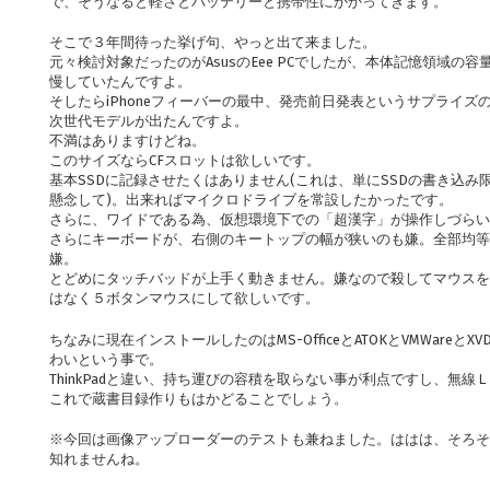
で、そうなると軽さとバッテリーと携帯性にかかってきます。
そこで３年間待った挙げ句、やっと出て来ました。
元々検討対象だったのがAsusのEee PCでしたが、本体記憶領域の
慢していたんですよ。
そしたらiPhoneフィーバーの最中、発売前日発表というサプライズ
次世代モデルが出たんですよ。
不満はありますけどね。
このサイズならCFスロットは欲しいです。
基本SSDに記録させたくはありません(これは、単にSSDの書き込み
懸念して)。出来ればマイクロドライブを常設したかったです。
さらに、ワイドである為、仮想環境下での「超漢字」が操作しづらい
さらにキーボードが、右側のキートップの幅が狭いのも嫌。全部均等
嫌。
とどめにタッチバッドが上手く動きません。嫌なので殺してマウスを
はなく５ボタンマウスにして欲しいです。
ちなみに現在インストールしたのはMS-OfficeとATOKとVMWareとX
わいという事で。
ThinkPadと違い、持ち運びの容積を取らない事が利点ですし、無
これで蔵書目録作りもはかどることでしょう。
※今回は画像アップローダーのテストも兼ねました。ははは、そろそ
知れませんね。