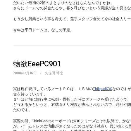
だいたい最初の2節のまとまりのなさはなんなんですかね。
さらにドームでの試合たるや、客を呼びたいという意識が全く見えな
もう少し興業という事を考えて、選手スタッフ含めて今の社会人リー
今年は平日ドームは、なしの予定。
物欲EeePC901
2008年7月16日
/
久保田 博之
実は現在愛用しているノートＰＣは、ＩＢＭの
ThikpadX30
なのです
合を持っています。
３年ほど前に旅行中に転倒・骨折した時にダメージを受けたようで
どう困るかというと、右端５ミリ程度が表示されないので、時計や閉
たのです。
実際の所、ThinkPadのキーボードはX30シリーズとそれ以降で、
が、パームトレスの湾曲が無くなったのはかなり減点)。買い換える