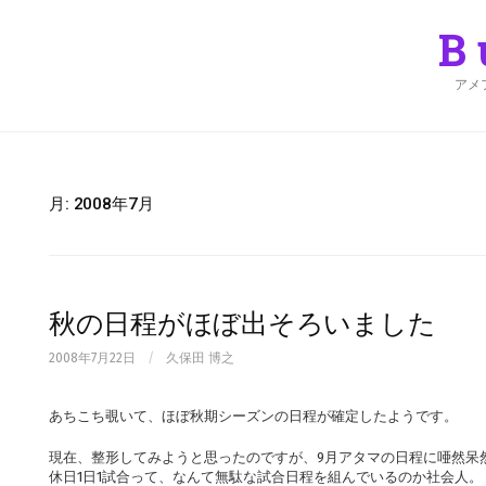
Skip
to
B
content
アメ
月:
2008年7月
秋の日程がほぼ出そろいました
2008年7月22日
/
久保田 博之
あちこち覗いて、ほぼ秋期シーズンの日程が確定したようです。
現在、整形してみようと思ったのですが、9月アタマの日程に唖然呆
休日1日1試合って、なんて無駄な試合日程を組んでいるのか社会人。