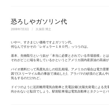
恐ろしやガソリン代
2008年7月3日
/
久保田 博之
いやー、すさまじい価格ですよガソリン代。
何なんですかその「レギュラー１８０円」っつうのは。
基本、先物取引という奴が「本当に必要とされている市場規模」とは
それがどこに端を発しているかというとアメリカ国内産原油の高値が
バイオ燃料だって馬鹿丸出しの狂乱相場。アメリカの場合は電力需要
因で(スリーマイル島の事故で凍結した)、アラバマの砂漠のど真ん
気もするのだけれど。
ドイツのように近距離用電気自動車と充電設備(太陽光発電による充
向かわないと駄目でしょう。駅前駐車場は電気自動車とタクシーとバ