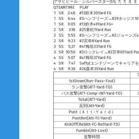
アサヒビール・シルバースター
SS
7
7
3
3
Q
TEAM
TIME
PLAY
1
SR
2:48
#13鈴木30Yard FG
1
SS
6:44
#3ハンフリーズ→#29ホッジス16Ya
1
SR
9:05
#13鈴木49Yard FG×
2
SR
3:18
#25東松1Yard Run
2
SS
5:55
#3ハンフリーズ→#2ジョーンズ45Y
2
SR
9:23
#2宮幸8Yard Run
3
SS
5;27
#47梅垣33Yard FG
3
SR
10:50
#3ロックレイ→#2宮幸65Yard Pa
4
SS
5:07
#47梅垣37Yard FG
4
SR
7:47
Safty(エンドゾーンでキャリア
4
SR
9:36
#26森本35Yard Run
1stDown(Run-Pass-Foul)
ラン攻撃(ATT-Yard-TD)
パス攻撃(ATT-Comp-INT-Yard-TD)
Total(ATT-Yard)
反則(Att-Yard)
Punt（Ａｔｔ-Ｙａｒｄ）
PuntRet(Att-FC-Yarrd)
KickOff(RetAtt-FC-RetYard-TD)
Fumble(Att-Lost)
攻撃時間