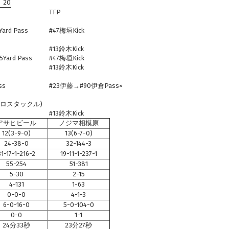
20
TFP
rd Pass
#47梅垣Kick
#13鈴木Kick
ard Pass
#47梅垣Kick
#13鈴木Kick
ss
#23伊藤→#90伊倉Pass×
をロスタックル)
#13鈴木Kick
アサヒビール
ノジマ相模原
12(3-9-0)
13(6-7-0)
24-38-0
32-144-3
31-17-1-216-2
19-11-1-237-1
55-254
51-381
5-30
2-15
4-131
1-63
0-0-0
4-1-3
6-0-16-0
5-0-104-0
0-0
1-1
24分33秒
23分27秒