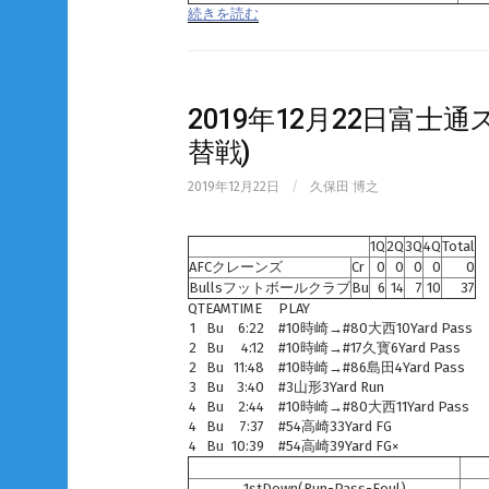
続きを読む
2019年12月22日富士
替戦)
2019年12月22日
/
久保田 博之
1Q
2Q
3Q
4Q
Total
AFCクレーンズ
Cr
0
0
0
0
0
Bullsフットボールクラブ
Bu
6
14
7
10
37
Q
TEAM
TIME
PLAY
1
Bu
6:22
#10時崎→#80大西10Yard Pass
2
Bu
4:12
#10時崎→#17久寳6Yard Pass
2
Bu
11:48
#10時崎→#86島田4Yard Pass
3
Bu
3:40
#3山形3Yard Run
4
Bu
2:44
#10時崎→#80大西11Yard Pass
4
Bu
7:37
#54高崎33Yard FG
4
Bu
10:39
#54高崎39Yard FG×
1stDown(Run-Pass-Foul)