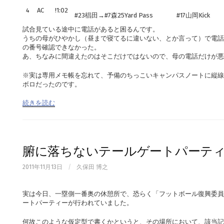
4
AC
!1:02
#23椙田→#7森25Yard Pass
#17山岡Kick
試合見ている途中に電話があると困るんです。
うちの母がひやかし（昼まで寝てるに違いない、とか言って）で電話
の番号確認できなかった。
あ、ちなみに間違えたのはそこだけではないので、母の電話だけが悪
※実は専用メモ帳を忘れて、予備のちっこいキャンパスノートに縦線
ボロだったのです。
続きを読む
腑に落ちないテールゲートパーテ
2011年11月13日
/
久保田 博之
実は今日、一塁側一番奥の休憩所で、恐らく「フットボール復興委員
ートパーティーが行われていました。
何故このような仮定型で書くかというと、その場所において、該当記