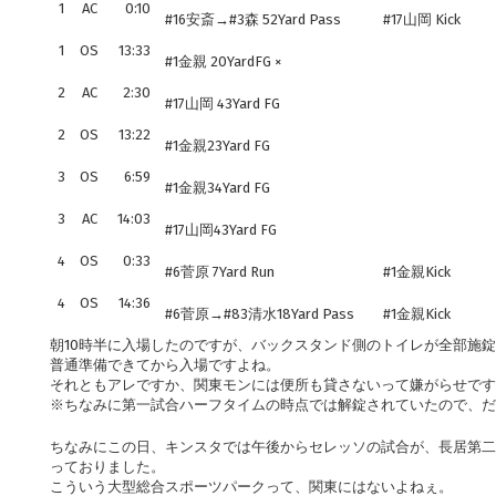
1
AC
0:10
#16安斎→#3森 52Yard Pass
#17山岡 Kick
1
OS
13:33
#1金親 20YardFG ×
2
AC
2:30
#17山岡 43Yard FG
2
OS
13:22
#1金親23Yard FG
3
OS
6:59
#1金親34Yard FG
3
AC
14:03
#17山岡43Yard FG
4
OS
0:33
#6菅原 7Yard Run
#1金親Kick
4
OS
14:36
#6菅原→#83清水18Yard Pass
#1金親Kick
朝10時半に入場したのですが、バックスタンド側のトイレが全部施
普通準備できてから入場ですよね。
それともアレですか、関東モンには便所も貸さないって嫌がらせです
※ちなみに第一試合ハーフタイムの時点では解錠されていたので、だ
ちなみにこの日、キンスタでは午後からセレッソの試合が、長居第二
っておりました。
こういう大型総合スポーツパークって、関東にはないよねぇ。