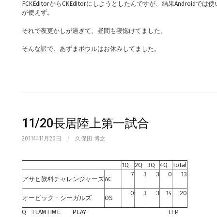
FCKEditorからCKEditorにしようとしたんですが、結果Androi
が使えず。
それで夜更かしが過ぎて、昼間も寝惚けてました。
そんな訳で、あずまボウルはお休みしてました。
11/20長居陸上第一試合
2011年11月20日
/
久保田 博之
1Q
2Q
3Q
4Q
Total
7
3
3
0
13
アサヒ飲料チャレンジャーズ
AC
0
3
3
14
20
オービック・シーガルズ
OS
Q
TEAM
TIME
PLAY
TFP