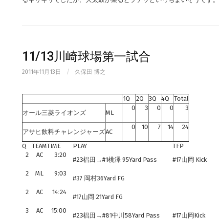
11/13川崎球場第一試合
2011年11月13日
/
久保田 博之
1Q
2Q
3Q
4Q
Total
0
3
0
0
3
オール三菱ライオンズ
ML
0
10
7
14
24
アサヒ飲料チャレンジャーズ
AC
Q
TEAM
TIME
PLAY
TFP
2
AC
3:20
#23椙田→#1桃澤 95Yard Pass
#17山岡 Kick
2
ML
9:03
#37 岡村36Yard FG
2
AC
14:24
#17山岡 21Yard FG
3
AC
15:00
#23椙田→#81中川58Yard Pass
#17山岡Kick