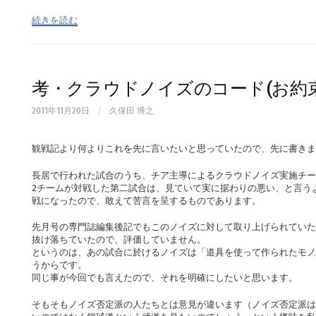
続きを読む
考・クラウドノイズのコード(お約束
2011年11月20日
/
久保田 博之
観戦記より何よりこれを先に言いたいと思っていたので、先に書きま
長居で行われた試合のうち、チア主導によるクラウドノイズ実施チー
2チームが対戦した第二試合は、見ていて実に据わりの悪い、と言う
戦になったので、敢えて苦言を呈するものであります。
先月号の専門誌編集後記でもこのノイズに対して取り上げられていた
抜け落ちていたので、評価していません。
というのは、あの試合に於けるノイズは「道具を使って作られたモノ
うからです。
同じ事が今回でも言えたので、それを明確にしたいと思います。
そもそもノイズ否定派の人たちとは意見が違います（ノイズ否定派は