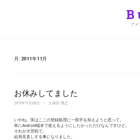
Skip
to
B
content
アメ
月:
2011年11月
お休みしてました
2011年11月28日
/
久保田 博之
いやね。実はここの登録処理に一部手を加えようと思って。
単にAndroid端末で使えるようにしたかっただけなんですけど。
それが大苦戦で。
結局見直しする事になりました。