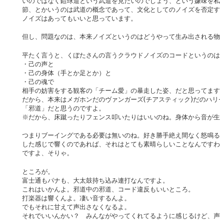
いのではなく鎧球道という武道を見たいのでしょう、という嫌味を私
節、とかいうのは武道の概念であって、文化としてのノイズを否定す
ノイズはあってもいいと思っています。
但し、問題なのは、本来ノイズというのはどうやって生み出される物
平たく言うと、くぼたさんの言うクラウドノイズのコードというのは
・己の声と
・己の身体（手とか足とか）と
・己の魂で
相手の妨害をする観客の「チーム愛」の暴走した姿、だと思ってます
だから、本来はメガホンだのヴァンガーズ(チアスティック)だのハ
「邪道」だと思うのですよ。
※だから、床蹴ったりフェンス叩いたりはいいのね。身体から音が生
つまりブーイングである必要は無いのね。好き勝手絶え間なく怒鳴る
した感じで響くのであれば、それはとても素晴らしいことなんですわ
ですよ、そりゃ。
ところが。
富士通もパナも、大太鼓持ち込み連打なんですよ。
これはいかんよ。邪道中の邪道、コード違反もいいところ。
打楽器は響くんよ。凄い音するんよ。
でもそれに甘えて声出さなくなるよ。
それでいいんかい？ みんながやってくれてるように感じるけど、声