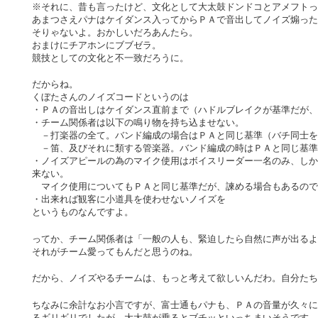
※それに、昔も言ったけど、文化として大太鼓ドンドコとアメフトっ
あまつさえパナはケイダンス入ってからＰＡで音出してノイズ煽った
そりゃないよ。おかしいだろあんたら。
おまけにチアホンにブブゼラ。
競技としての文化と不一致だろうに。
だからね。
くぼたさんのノイズコードというのは
・ＰＡの音出しはケイダンス直前まで（ハドルブレイクが基準だが、
・チーム関係者は以下の鳴り物を持ち込ませない。
－打楽器の全て。バンド編成の場合はＰＡと同じ基準（バチ同士を
－笛、及びそれに類する管楽器。バンド編成の時はＰＡと同じ基準
・ノイズアピールの為のマイク使用はボイスリーダー一名のみ、しか
来ない。
マイク使用についてもＰＡと同じ基準だが、諫める場合もあるので
・出来れば観客に小道具を使わせないノイズを
というものなんですよ。
ってか、チーム関係者は「一般の人も、緊迫したら自然に声が出るよ
それがチーム愛ってもんだと思うのね。
だから、ノイズやるチームは、もっと考えて欲しいんだわ。自分たち
ちなみに余計なお小言ですが、富士通もパナも、ＰＡの音量が久々に
るギリギリでしたが、大太鼓が乗るとブチッといっちまいそうです。