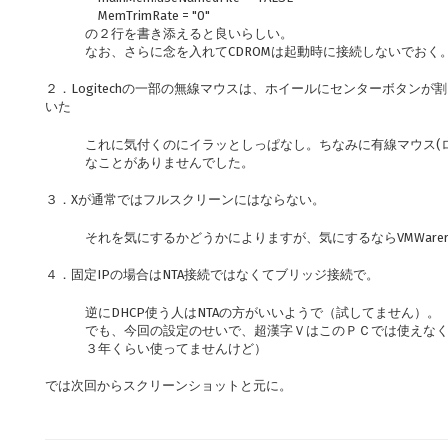
MemTrimRate = "0"
の２行を書き添えると良いらしい。
なお、さらに念を入れてCDROMは起動時に接続しないでお
２．Logitechの一部の無線マウスは、ホイールにセンターボタン
いた
これに気付くのにイラッとしっぱなし。ちなみに有線マウス(
なことがありませんでした。
３．Xが通常ではフルスクリーンにはならない。
それを気にするかどうかによりますが、気にするならVMWarer-
４．固定IPの場合はNTA接続ではなくてブリッジ接続で。
逆にDHCP使う人はNTAの方がいいようで（試してません）。
でも、今回の設定のせいで、超漢字ＶはこのＰＣでは使えなくな
３年くらい使ってませんけど）
では次回からスクリーンショットと元に。