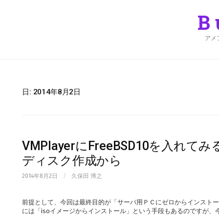
Skip
to
B
content
アメ
日:
2014年8月2日
VMPlayerにFreeBSD10を入れて
ディスク作成から
2014年8月2日
/
久保田 博之
前提として、今回は最終目的が「サーバ用ＰＣにゼロからインストールする
には「isoイメージからインストール」という手段もあるのですが、