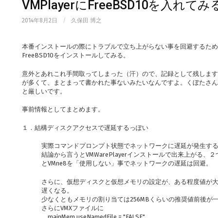
VMPlayerにFreeBSD10を入れて
2014年8月2日
/
久保田 博之
本番インストールの際にトラブルで立ち上がらない事を回避するために、Win
FreeBSD10をインストールしてみる。
意外とあれこれ手間取ってしまった（汗）ので、記録として残します
が多くて、まとまって書かれた事ないみたいなんですよ。くぼたさん
と厳しいです。
事前情報としてまとめます。
１．結構ディスクアクセスで遅延するっぽい
実際コマンドプロンプト状態でネットワークに遅延が発生す
結論から言うとVMWarePlayerインストールで出来上がる
とVMne8を「使用しない」事でネットワークの遅延は回避。
さらに、仮想ディスクと仮想メモリの設定が、ある程度値が
遅くなる。
少なくともメモリの割り当ては256MBくらいの推奨値前後が
さらにVMXファイルに
mainMem.useNamedFile = "FALSE"