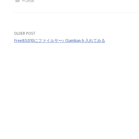
PC関係
OLDER POST
Post
FreeBSD10にファイルサーバSamba4を入れてみる
navigation