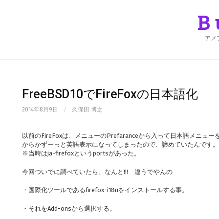
Skip
to
B
content
アメ
FreeBSD10でFireFoxの日本語化
2014年8月9日
/
久保田 博之
以前のFireFoxは、メニューのPrefaranceから入って日本語メ
からかずーっと英語表示になってしまったので、諦めていたんです。
※当時はja-firefoxというportsがあった。
今回ついでに調べていたら、なんと!!! 違うでやんの
・国際化ツールであるfirefox-i18nをインストールする事。
・それをAdd-onsから選択する。