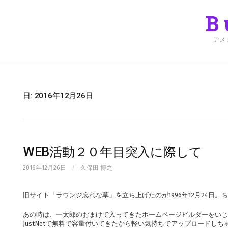
Skip
to
B
content
アメ
日:
2016年12月26日
WEB活動２０年目突入に際して
2016年12月26日
/
久保田 博之
旧サイト「ラウンジ忘れな草」を立ち上げたのが1996年12月24日。
あの時は、一太郎のおまけで入ってきたホームページビルダーをいじ
JustNetで無料で容量付いてきたから軽い気持ちでアップロードし