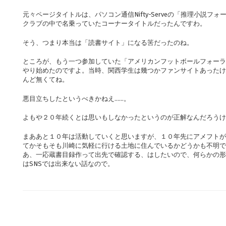
元々ページタイトルは、パソコン通信Nifty-Serveの「推理小説
クラブの中で名乗っていたコーナータイトルだったんですわ。
そう、つまり本当は「読書サイト」になる筈だったのね。
ところが、もう一つ参加していた「アメリカンフットボールフォーラ
やり始めたのですよ。当時、関西学生は幾つかファンサイトあったけ
んど無くてね。
悪目立ちしたというべきかねえ……。
よもや２０年続くとは思いもしなかったというのが正解なんだろうけ
まああと１０年は活動していくと思いますが、１０年先にアメフトが
てかそもそも川崎に気軽に行ける土地に住んでいるかどうかも不明で
あ、一応蔵書目録作って出先で確認する、はしたいので、何らかの形
はSNSでは出来ない話なので。