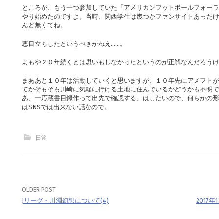
ところが、もう一つ参加していた「アメリカンフットボールフォーラ
やり始めたのですよ。当時、関西学生は幾つかファンサイトあったけ
んど無くてね。
悪目立ちしたというべきかねえ……。
よもや２０年続くとは思いもしなかったというのが正解なんだろうけ
まああと１０年は活動していくと思いますが、１０年先にアメフトが
てかそもそも川崎に気軽に行ける土地に住んでいるかどうかも不明で
あ、一応蔵書目録作って出先で確認する、はしたいので、何らかの形
はSNSでは出来ない話なので。
日常
OLDER POST
Post
Jリーグ・川淵幻想について(4)
2017
navigation