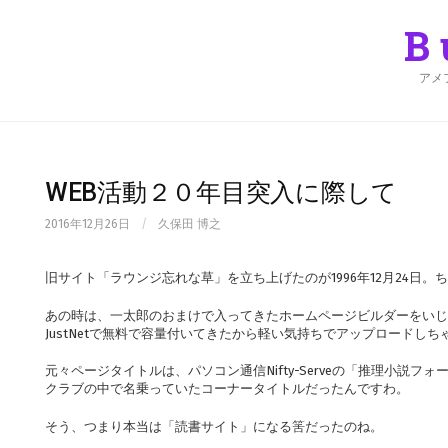
Skip
to
B
content
アメ
WEB活動２０年目突入に際して
2016年12月26日
/
久保田 博之
旧サイト「ラウンジ忘れな草」を立ち上げたのが1996年12月24日。
あの時は、一太郎のおまけで入ってきたホームページビルダーをいじ
JustNetで無料で容量付いてきたから軽い気持ちでアップロードし
元々ページタイトルは、パソコン通信Nifty-Serveの「推理小説
クラブの中で名乗っていたコーナータイトルだったんですわ。
そう、つまり本当は「読書サイト」になる筈だったのね。