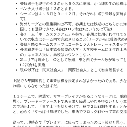
登録選手を現行の６３名から５０名に削減。かつ練習生の規模は
ベンチ入り選手は４３名とする。
シーズンは４～６月と９～１２月。それぞれに選手登録を実施す
可)。
海外リーグとの重複契約は不可。春期または秋期のどちらかに海
国しても登録できない(春はEFL／秋はXというのは可能)
各チーム「ホームスタジアム」を持ち、春期と秋期それぞれで２
いての収支はチーム内で完結させること(リーグからは暖簾代のみ
登録可能なチームスタッフはコーチ１０人トレーナー＋スタッフ
外国籍選手は「日本協会加盟の大学・大学校チームに３年以上所
の」は日本人扱い。高校はカウントしない。
X1エリアは廃止し、X2として改組。東と西でチーム数が違って
(２試合)を実施。
現X2以下は「関東社会人」「関西社会人」として独自運営する
上記で３年間運営して事業規模を決定すればよかったのである。少な
れ幅にならなかったはずだ。
１１チームで、隔週で、サマーブレイクがあるようなリーグは、単純
思う。プレーヤーファーストである限り隔週はやむを得ないという意
スで消化して、「春で上下を切り分けて、秋で２回戦制をする」とか
と、恐らく「やっぱり無理でした。東西でブロック戦やって東西交流
従って、現時点で「プレミア」に絞ってしまったのは下策だと思う。