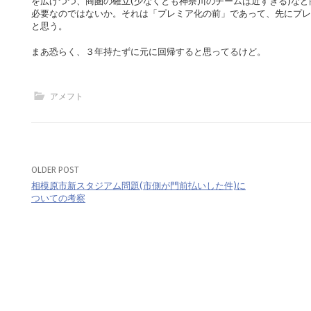
を広げつつ、商圏の確立(少なくとも神奈川のチームは近すぎる)な
必要なのではないか。それは「プレミア化の前」であって、先にプレ
と思う。
まあ恐らく、３年持たずに元に回帰すると思ってるけど。
アメフト
OLDER POST
Post
相模原市新スタジアム問題(市側が門前払いした件)に
navigation
ついての考察