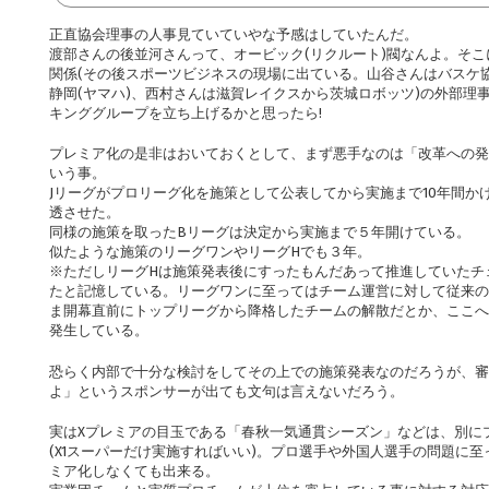
正直協会理事の人事見ていていやな予感はしていたんだ。
渡部さんの後並河さんって、オービック(リクルート)閥なんよ。そ
関係(その後スポーツビジネスの現場に出ている。山谷さんはバスケ
静岡(ヤマハ)、西村さんは滋賀レイクスから茨城ロボッツ)の外部理
キンググループを立ち上げるかと思ったら!
プレミア化の是非はおいておくとして、まず悪手なのは「改革への発
いう事。
Jリーグがプロリーグ化を施策として公表してから実施まで10年間か
透させた。
同様の施策を取ったBリーグは決定から実施まで５年開けている。
似たような施策のリーグワンやリーグHでも３年。
※ただしリーグHは施策発表後にすったもんだあって推進していたチ
たと記憶している。リーグワンに至ってはチーム運営に対して従来の
ま開幕直前にトップリーグから降格したチームの解散だとか、ここへ
発生している。
恐らく内部で十分な検討をしてその上での施策発表なのだろうが、審
よ」というスポンサーが出ても文句は言えないだろう。
実はXプレミアの目玉である「春秋一気通貫シーズン」などは、別に
(X1スーパーだけ実施すればいい)。プロ選手や外国人選手の問題に
ミア化しなくても出来る。