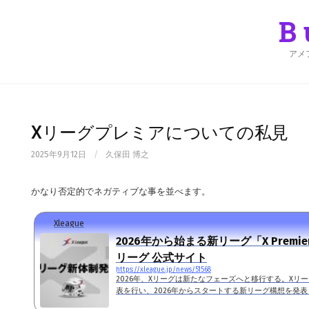
Skip
to
B
content
アメ
Xリーグプレミアについての私見
2025年9月12日
/
久保田 博之
かなり否定的でネガティブな事を並べます。
Xleague
2026年から始まる新リーグ「X Premier
リーグ 公式サイト
https://xleague.jp/news/51568
2026年、Xリーグは新たなフェーズへと移行する。Xリ
表を行い、2026年からスタートする新リーグ構想を発表
を迎える2025年を区切りに、社会人アメリカンフットボ..