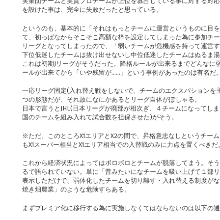
実業団チームと実質プロチームが上位を寡占している事に対する対応
を設けた事は、完全に失敗だったと思っている。
というのも、基本的に「それはもっとチームに運営というものに目を
て、初っぱなからそこそこ高額な枠を設定してしまった為に参加チー
リーグとなってしまったので、「弱いチームが危機感を持って運営す
下位低迷したチームは抜け出せないし中位低迷したチームはぬるま湯
これは初期Jリーグがそうだった。降格ルールが出来るまでどんなに
ールが出来てから「いや残留が……」という事例があったのは有名だ
一応リーグ固定(入れ替え戦をしないで、チームのエクスパションを
つの形態だが、それ故になにかあるとリーグ自体がぽしゃる。
日本で言うとJHL(日本リーグが廃部が相次ぎ、４チームになってしま
国のチームを組み入れて試合数を担保させた)がそう。
※ただ、このところX1エリアとX2の間で、昇格意志なしというチー
もX1スーパー相当とX1エリア相当での入替戦のみに力点を置くべきだ
これから経済状況によってはボロボロとチームが脱落してまう。そう
るで語られていない。単に「昔みたいになチームを吸い上げて１部リ
表示しただけで、弱体化したチームを切り離す・入れ替える制度がな
焼き畑農業」のような危険すらある。
まずプレミア化に移行する為に実施しなくてはならないのは以下の通