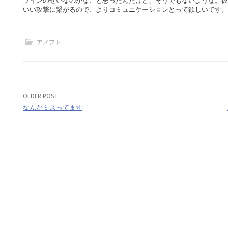
ラインのせいなのかな、と思ったんだけど、そうでもないような。彼
いい攻撃に繋がるので、よりコミュニケーションとって欲しいです
アメフト
OLDER POST
Post
なんかミスってます
navigation