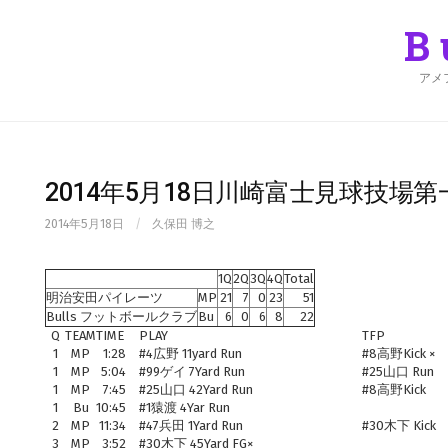
Skip
to
B
content
アメ
2014年5月18日川崎富士見球技場
2014年5月18日
/
久保田 博之
1Q
2Q
3Q
4Q
Total
明治安田パイレーツ
MP
21
7
0
23
51
Bulls フットボールクラブ
Bu
6
0
6
8
22
Q
TEAM
TIME
PLAY
TFP
1
MP
1:28
#4広野 11yard Run
#8高野Kick ×
1
MP
5:04
#99ゲイ 7Yard Run
#25山口 Run
1
MP
7:45
#25山口 42Yard Run
#8高野Kick
1
Bu
10:45
#1猿渡 4Yar Run
2
MP
11:34
#47兵田 1Yard Run
#30木下 Kick
3
MP
3:52
#30木下 45Yard FG×