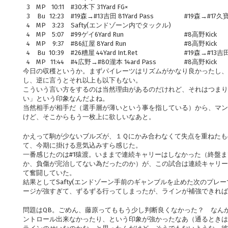
3
MP
10:11
#30木下 31Yard FG×
3
Bu
12:23
#19森→#13吉田 81Yard Pass
#19森→#17久寶
4
MP
3:23
Safty(エンドゾーン内でタックル)
4
MP
5:07
#99ゲイ6Yard Run
#8高野Kick
4
MP
9:37
#86紅屋 8Yard Run
#8高野Kick
4
Bu
10:39
#26糟屋 44Yard Int.Ret
#19森→#13吉田 
4
MP
11:44
#4広野→#80瀧本 14ard Pass
#8高野Kick
今日の収穫というか。まずパイレーツはリズムがかなり良かったし、
し、逆に言うとそれ以上も以下もない。
こういう言い方をするのは当然理由があるのだけれど、それはつまり
い」という印象なんだよね。
当然相手が相手だ（選手層が薄いという事を指している）から、マン
けど、そこからもう一枚上に欲しいなあと。
かえって駒が少ないブルズが、１Ｑにかみ合わなくて失点を重ねたも
て、今期に掛ける意気込みすら感じた。
一番感じたのは#1猿渡。いままで連続キャリーはしなかった（終盤
か、負傷が完治してない為だったのか）が、この試合は連続キャリー
て奮闘していた。
結果としてSafty(エンドゾーン手前のギャンブルを止めた次のプレ
ージが強すぎて、ずるずる行ってしまったが、ラインが補強できれば
問題はQB。ごめん、藤原ってももう少し判断良くなかった？ なん
ントロール出来なかったり、という印象が強かったなあ（通るときは