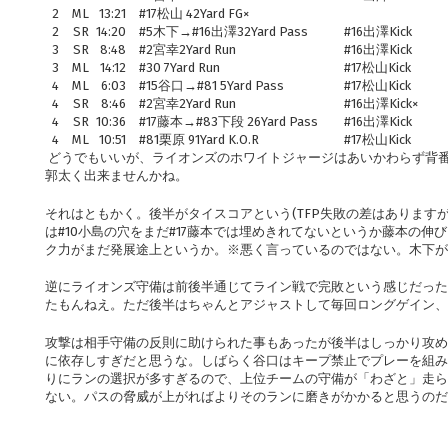
2
ML
13:21
#17松山 42Yard FG×
2
SR
14:20
#5木下→#16出澤32Yard Pass
#16出澤Kick
3
SR
8:48
#2宮幸2Yard Run
#16出澤Kick
3
ML
14:12
#30 7Yard Run
#17松山Kick
4
ML
6:03
#15谷口→#81 5Yard Pass
#17松山Kick
4
SR
8:46
#2宮幸2Yard Run
#16出澤Kick×
4
SR
10:36
#17藤本→#83下段 26Yard Pass
#16出澤Kick
4
ML
10:51
#81栗原 91Yard K.O.R
#17松山Kick
どうでもいいが、ライオンズのホワイトジャージはあいかわらず背
郭太く出来ませんかね。
それはともかく。後半がタイスコアという(TFP失敗の差はあります
は#10小島の穴をまだ#17藤本では埋めきれてないというか藤本の
ク力がまだ発展途上というか。※悪く言っているのではない。木下が
逆にライオンズ守備は前後半通じてライン戦で完敗という感じだった
たもんねえ。ただ後半はちゃんとアジャストして毎回ロングゲイン、
攻撃は相手守備の反則に助けられた事もあったが後半はしっかり攻め
に依存しすぎだと思うな。しばらく谷口はキープ禁止でプレーを組み
りにランの選択が多すぎるので、上位チームの守備が「わざと」走ら
ない。パスの脅威が上がればよりそのランに磨きがかかると思うのだ