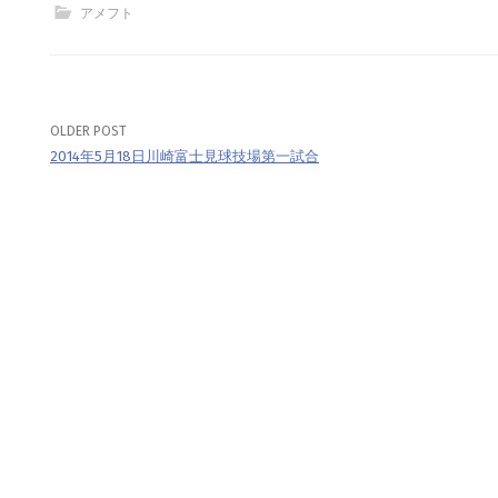
アメフト
OLDER POST
Post
2014年5月18日川崎富士見球技場第一試合
navigation