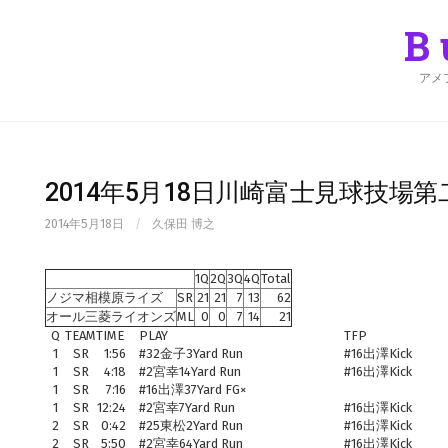
Skip
to
B
content
アメ
2014年5月18日川崎富士見球技場
2014年5月18日
/
久保田 博之
1Q
2Q
3Q
4Q
Total
ノジマ相模原ライズ
SR
21
21
7
13
62
オール三菱ライオンズ
ML
0
0
7
14
21
Q
TEAM
TIME
PLAY
TFP
1
SR
1:56
#32金子3Yard Run
#16出澤Kick
1
SR
4:18
#2宮幸14Yard Run
#16出澤Kick
1
SR
7:16
#16出澤37Yard FG×
1
SR
12:24
#2宮幸7Yard Run
#16出澤Kick
2
SR
0:42
#25東松2Yard Run
#16出澤Kick
2
SR
5:50
#2宮幸64Yard Run
#16出澤Kick