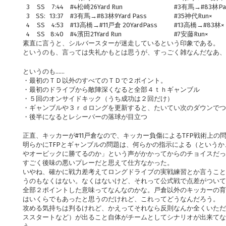
3
SS
7:44
#4松崎26Yard Run
#3有馬→#83林Pa
3
SS:
13:37
#3有馬→#83林9Yard Pass
#35神代Run×
4
SS
4:53
#13高橋→#11戸倉 20YardPass
#13高橋→#83林×
4
SS
8:40
#4濱田21Yard Run
#7安藤Run×
素直に言うと、シルバースターが迷走しているという印象である。
というのも、言っては失礼かもとは思うが、すっごく雑なんだなあ、
というのも……
・最初のＴＤ以外のすべてのＴＤで２ポイント。
・最初のドライブから敵陣深くなると全部４ｔｈギャンブル
・５回のオンサイドキック（うち成功は２回だけ）
・ギャンブルや３ｒｄロングを更新すると、たいてい次のダウンで
・後半になるとレシーバーの落球が目立つ
正直、キッカーが#11戸倉なので、キッカー負傷によるTFP戦術上の
明らかにTFPとギャンブルの問題は、何らかの指示による（という
やオービックに勝てるのか」という声がかかってからのチョイスだっ
すごく後味の悪いプレーだと思えて仕方なかった。
いやね、確かに戦力差考えてロングドライブの実戦練習とか言うこと
うのもなくはない。なくはないけど、それって公式戦で点差がついて
全部２ポイントした意味ってなんなのかな。戸倉以外のキッカーの育
はいくらでもあったと思うのだけれど、これってどうなんだろう。
攻める気持ちは判るけれど、かえってそれなら反則なんか全くいただ
ススタートなど）が出ること自体がチームとしてシナリオが出来てな