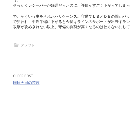
う。
せっかくレシーバーが好調だったのに、評価がすごく下がってしまっ
で、そういう事をされたハリケーンズ。守備でＬＢとＤＢの間がパッ
で狙われ、中途半端に下がると今度はラインのサポートが出来ずラン
攻撃が攻めきれない以上、守備の負荷が高くなるのは仕方ないにして
アメフト
OLDER POST
Post
昨日今日の苦言
navigation