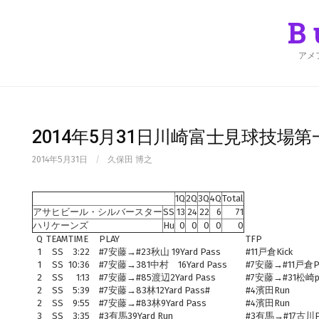
Skip
to
B
content
アメ
2014年5月31日川崎富士見球技場
2014年5月31日
/
久保田 博之
1Q
2Q
3Q
4Q
Total
アサヒビール・シルバースター
SS
13
24
22
6
71
ハリケーンズ
Hu
0
0
0
0
0
Q
TEAM
TIME
PLAY
TFP
1
SS
3:22
#7安藤→#23秋山 19Yard Pass
#11戸倉Kick
1
SS
10:36
#7安藤→381中村 16Yard Pass
#7安藤→#11戸倉Pa
2
SS
1:13
#7安藤→#85渡辺2Yard Pass
#7安藤→#31松崎p
2
SS
5:39
#7安藤→83林12Yard Pass#
#4濱田Run
2
SS
9:55
#7安藤→#83林9Yard Pass
#4濱田Run
3
SS
3:35
#3有馬39Yard Run
#3有馬→#17古川