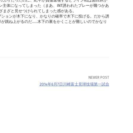
っぷりだったのに、紀平が負傷退場するとライン戦は面白みが
ン主体になってしまった（まあ、INT誘われたプレーが幾つかあ
ざまざと見せつけられてしまった感がある。
オプションが木下になり、かなりの確率で木下に投げる。だから誘
率が跳ね上がるのだ……木下の裏をかくことが難しいのでかなり
NEWER POST
2014年6月7日川崎富士見球技場第一試合