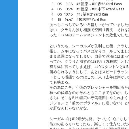
3
OS
9:38
#6菅原→#10森58Yard Pass
4
OS
3:24
#6菅原→#18木下 4Yard Pass
4
OS
10:45
#43望月21Yard Run
4
IB
14:47
#10末吉4Yard Run
あっちこっちでいろいろ盛り上がっていました
はい、クラりん独り相撲で空回り轟沈、それを
ったＩＢＭのチームマネジメントの敗北でした
というのも、シーガルズが先制した後、クラり
指し、ムキになってパスばかりコールしてまし
まま単調になってしまい、自分で泥沼にはまっ
ってか、クラりん潰すのは戦術（方程式）とし
有り体に言ってしまえば、#40スタントンと#
留められるようにして、あとはスピードラッシ
トとして機能するのはこの二人（去年は岸がい
ても狭まる。
その為にこそ、守備のプレッシャーを弱めるた
秋への伏線なのかそれともここまでなのか、ち
さらにそこをBJの幅広い守備範囲にやられま
ジションは「前めのボラマル」に違いない）と
が肝なんじゃないかな。
シーガルズは#12畑が先発。そつなく1Ｑこな
能力のあるＱＢだったら、楽しくて仕方ないだ