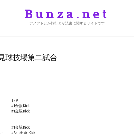
Bunza.net
アメフトとか旅行とか読書に関するサイトです
富士見球技場第二試合
TFP
#1金親Kick
#1金親Kick
s
#1金親Kick
ass
#8小田倉 Kick