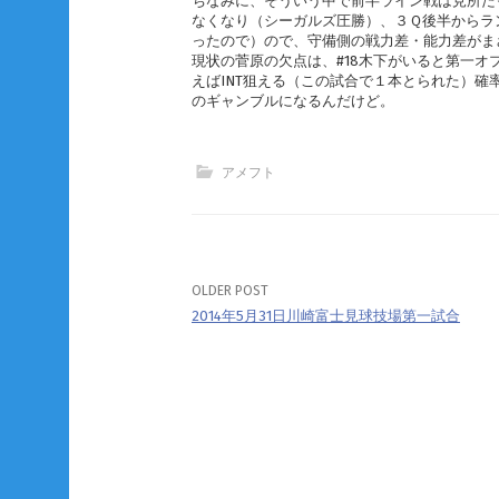
ちなみに、そういう中で前半ライン戦は見所た
なくなり（シーガルズ圧勝）、３Ｑ後半からラ
ったので）ので、守備側の戦力差・能力差がま
現状の菅原の欠点は、#18木下がいると第一
えばINT狙える（この試合で１本とられた）確
のギャンブルになるんだけど。
アメフト
OLDER POST
Post
2014年5月31日川崎富士見球技場第一試合
navigation