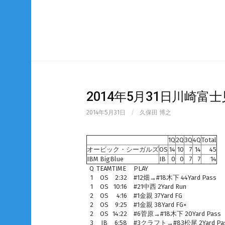
Skip
to
content
2014年5月31日川崎
2014年5月31日
/
久保田 博之
1Q
2Q
3Q
4Q
Total
オービック・シーガルズ
OS
14
10
7
14
45
IBM BigBlue
IB
0
0
7
7
14
Q
TEAM
TIME
PLAY
1
OS
2:32
#12畑→#18木下 44Yard Pass
1
OS
10:16
#21中西 2Yard Run
2
OS
4:16
#1金親 37Yard FG
2
OS
9:25
#1金親 38Yard FG×
2
OS
14:22
#6菅原→#18木下 20Yard Pas
3
IB
6:58
#3クラフト→#83松尾 2Yard P