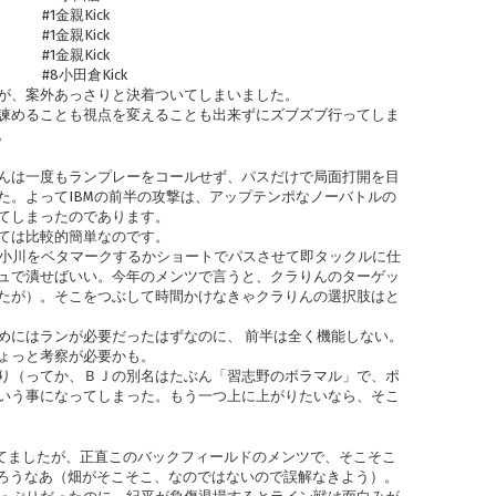
#1金親Kick
#1金親Kick
#1金親Kick
#8小田倉Kick
が、案外あっさりと決着ついてしまいました。
諫めることも視点を変えることも出来ずにズブズブ行ってしま
。
んは一度もランプレーをコールせず、パスだけで局面打開を目
た。よってIBMの前半の攻撃は、アップテンポなノーバトルの
てしまったのであります。
ては比較的簡単なのです。
17小川をベタマークするかショートでパスさせて即タックルに仕
ュで潰せばいい。今年のメンツで言うと、クラりんのターゲッ
たが）。そこをつぶして時間かけなきゃクラりんの選択肢はと
めにはランが必要だったはずなのに、 前半は全く機能しない。
ょっと考察が必要かも。
くり（ってか、ＢＪの別名はたぶん「習志野のボラマル」で、ポ
いう事になってしまった。もう一つ上に上がりたいなら、そこ
してましたが、正直このバックフィールドのメンツで、そこそこ
ろうなあ（畑がそこそこ、なのではないので誤解なきよう）。