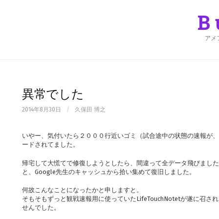
Skip
to
B
content
アメ
異常でした
2014年8月30日
/
久保田 博之
いやー、気付いたら２０００行近いゴミ（試合途中の状態の速報が、
ードされてました。
帰宅して大慌てで修復しようとしたら、間違って全データ飛びました
と、Google先生のキャッシュから拾い集めて復旧しました。
何故こんなことになったかと申しますと。
そもそもずっと観戦速報用に使っていたLifeTouchNotetが遂に
せんでした。