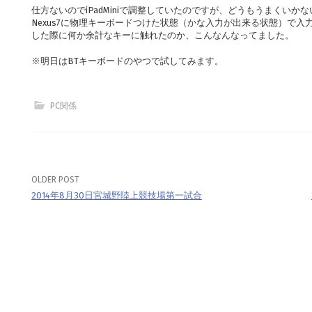
仕方ないのでiPadMiniで調整していたのですが、どうもうまくい
Nexus7に物理キーボードつけた状態（かな入力が出来る状態）で
した際に何か余計なキーに触れたのか、こんなんなってました。
※明日はBTキーボードのやつで試してみます。
PC関係
OLDER POST
Post
2014年8月30日宮城野陸上競技場第一試合
navigation